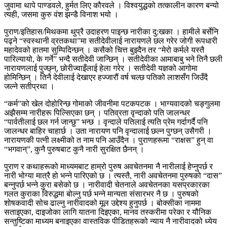
जुवामा थापे पाण्डवले, हुर्मत लिए कौरवले । विश्वयुद्धको तत्कालीन कारण बन्यो
त्यही, जसमा कुरु वंश झन्डै विनाश भयो ।
पुराण/इतिहास/मिथकमा थुप्रै उदाहरण पाइन्छ नारीका दु:खका । हामीले बर्सेनि
पढ्ने “स्वस्थानी व्रतकथा”मा सतीदेवीलाई नारायणले छल गरेर जोगी रूपधारी
महादेवको हातमा सुम्पिदिन्छन् । कसैको चित्त बुझ्दैन तर “मेरो कर्मले यस्तै
पारिल्यायो, के गर्ने” भन्दै सतीदेवी जान्छिन् । सतीदेवीका आमाबाबु भने तिनै छली
नारायणलाई पुज्छ्न्, छोरीज्वाइँलाई हेला गरेर । सतीदेवी यज्ञको आगोमा
होमिन्छिन् । तिनै देवीलाई देखाएर हज्जारौं वर्ष चल्छ पतिको लाशसँग जिउँदै
जल्ने सतीप्रथा ।
“कर्म”को खेल दोहोरिन्छ गोमाको जीवनीमा पटकपटक । भाग्यवादको चङ्गुलमा
अझैसम्म नारीहरू पिल्सिएका छन् । पतिव्रता वृन्दाको पति जालन्धर
“पार्वतीलाई छल गर्न जान्छु” भन्छ । वृन्दाले पतिलाई त्यति प्रेम गर्दागर्दै पनि
जालन्धर बाहिर चाहार्छ । उता नारायण पनि वृन्दालाई छल्न पुग्छन् उसैगरी ।
नारायणकी पत्नी लक्ष्मीको त नाम पनि आउँदैन । पुराणहरूमा “राक्षस” हुन् वा
“भगवान्”, कुनै पुरुषबाट कुनै नारी सुरक्षित छैनन् ।
पुराण र कथाहरूको माध्यमबाट हाम्रो पुरुष अवचेतनमा नै नारीलाई हेप्नुपर्छ र
नारी भोग्या मात्रै हो भन्ने पारिएको छ । त्यस्तै, नारी अवचेतनमा पुरुषको “दास”
बन्नुपर्छ भन्ने कुरा बसेको छ । नारीवादी चेतनाले अवचेतनका यसप्रकारका
गलत कुराका विरुद्धमा बोल्नु पर्छ भन्ने मान्यता संसारभर नै छ । पुरुषको
शोषकवादी सोच ढाल्नु नारीवादको मूल उद्देश्य हुनुपर्छ । बोक्सीका नाममा
सताइएका, दाइजोका लागि यातना दिइएका, मानव तस्करीमा परेका र यौनिक
सन्तुष्टिका माध्यम बनाइएका वास्तविक पीडितहरूको न्याय नै नारीवादको ध्येय