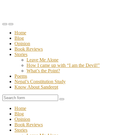
Toggle
Toggle
the
the
Home
mobile
search
Blog
menu
field
Opinion
Book Reviews
Stories
Leave Me Alone
How I came up with “I am the Devil!”
What’s the Point?
Poems
Nepal’s Constitution Study
Know About Sandeept
Search
Home
Blog
Opinion
Book Reviews
Stories