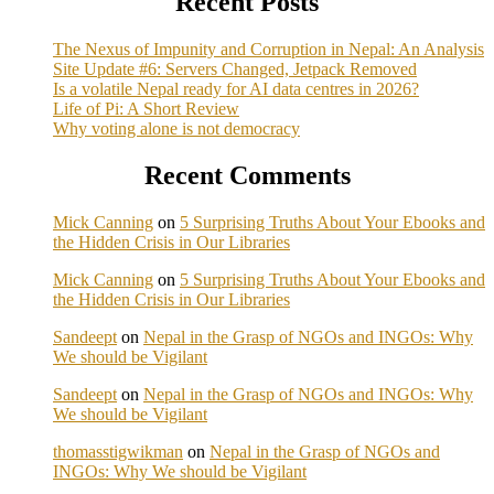
Recent Posts
The Nexus of Impunity and Corruption in Nepal: An Analysis
Site Update #6: Servers Changed, Jetpack Removed
Is a volatile Nepal ready for AI data centres in 2026?
Life of Pi: A Short Review
Why voting alone is not democracy
Recent Comments
Mick Canning
on
5 Surprising Truths About Your Ebooks and
the Hidden Crisis in Our Libraries
Mick Canning
on
5 Surprising Truths About Your Ebooks and
the Hidden Crisis in Our Libraries
Sandeept
on
Nepal in the Grasp of NGOs and INGOs: Why
We should be Vigilant
Sandeept
on
Nepal in the Grasp of NGOs and INGOs: Why
We should be Vigilant
thomasstigwikman
on
Nepal in the Grasp of NGOs and
INGOs: Why We should be Vigilant