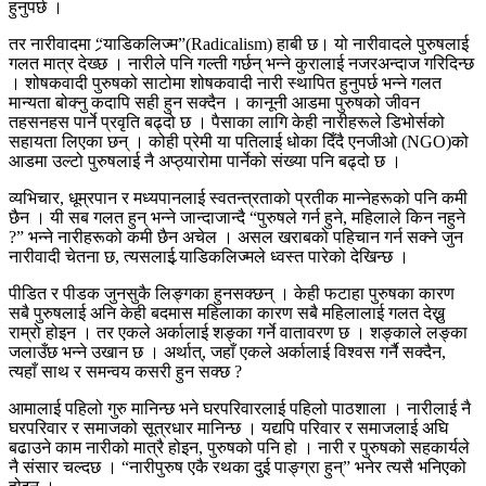
हुनुपर्छ ।
तर नारीवादमा “र्‍याडिकलिज्म”(Radicalism) हाबी छ। यो नारीवादले पुरुषलाई
गलत मात्र देख्छ । नारीले पनि गल्ती गर्छन् भन्ने कुरालाई नजरअन्दाज गरिदिन्छ
। शोषकवादी पुरुषको साटोमा शोषकवादी नारी स्थापित हुनुपर्छ भन्ने गलत
मान्यता बोक्नु कदापि सही हुन सक्दैन । कानूनी आडमा पुरुषको जीवन
तहसनहस पार्ने प्रवृति बढ्दो छ । पैसाका लागि केही नारीहरूले डिभोर्सको
सहायता लिएका छन् । कोही प्रेमी या पतिलाई धोका दिँदै एनजीओ (NGO)को
आडमा उल्टो पुरुषलाई नै अप्ठ्यारोमा पार्नेको संख्या पनि बढ्दो छ ।
व्यभिचार, धूम्रपान र मध्यपानलाई स्वतन्त्रताको प्रतीक मान्नेहरूको पनि कमी
छैन । यी सब गलत हुन् भन्ने जान्दाजान्दै “पुरुषले गर्न हुने, महिलाले किन नहुने
?” भन्ने नारीहरूको कमी छैन अचेल । असल खराबको पहिचान गर्न सक्ने जुन
नारीवादी चेतना छ, त्यसलाई र्‍याडिकलिज्मले ध्वस्त पारेको देखिन्छ ।
पीडित र पीडक जुनसुकै लिङ्गका हुनसक्छन् । केही फटाहा पुरुषका कारण
सबै पुरुषलाई अनि केही बदमास महिलाका कारण सबै महिलालाई गलत देख्नु
राम्रो होइन । तर एकले अर्कालाई शङ्का गर्ने वातावरण छ । शङ्काले लङ्का
जलाउँछ भन्ने उखान छ । अर्थात्, जहाँ एकले अर्कालाई विश्वस गर्नै सक्दैन,
त्यहाँ साथ र समन्वय कसरी हुन सक्छ ?
आमालाई पहिलो गुरु मानिन्छ भने घरपरिवारलाई पहिलो पाठशाला । नारीलाई नै
घरपरिवार र समाजको सूत्रधार मानिन्छ । यद्यपि परिवार र समाजलाई अघि
बढाउने काम नारीको मात्रै होइन, पुरुषको पनि हो । नारी र पुरुषको सहकार्यले
नै संसार चल्दछ । “नारीपुरुष एकै रथका दुई पाङ्ग्रा हुन्” भनेर त्यसै भनिएको