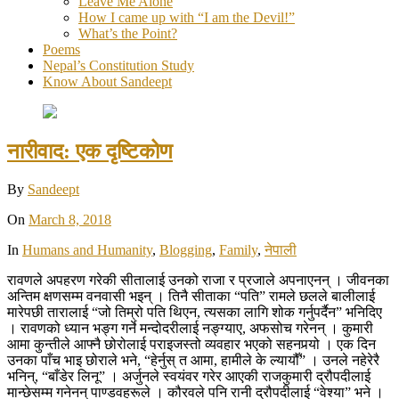
Leave Me Alone
How I came up with “I am the Devil!”
What’s the Point?
Poems
Nepal’s Constitution Study
Know About Sandeept
नारीवाद: एक दृष्टिकोण
By
Sandeept
On
March 8, 2018
In
Humans and Humanity
,
Blogging
,
Family
,
नेपाली
रावणले अपहरण गरेकी सीतालाई उनको राजा र प्रजाले अपनाएनन् । जीवनका
अन्तिम क्षणसम्म वनवासी भइन् । तिनै सीताका “पति” रामले छलले बालीलाई
मारेपछी तारालाई “जो तिम्रो पति थिएन, त्यसका लागि शोक गर्नुपर्दैन” भनिदिए
। रावणको ध्यान भङ्ग गर्ने मन्दोदरीलाई नङ्ग्याए, अफसोच गरेनन् । कुमारी
आमा कुन्तीले आफ्नै छोरोलाई पराइजस्तो व्यवहार भएको सहनपर्‍यो । एक दिन
उनका पाँच भाइ छोराले भने, “हेर्नुस् त आमा, हामीले के ल्यायौँ” । उनले नहेरेरै
भनिन्, “बाँडेर लिनू” । अर्जुनले स्वयंवर गरेर आएकी राजकुमारी द्रौपदीलाई
मान्छेसम्म गनेनन् पाण्डवहरूले । कौरवले पनि रानी द्रौपदीलाई “वेश्या” भने ।