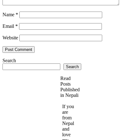
Name
*
Email
*
Website
Search
Search
Read
Posts
Published
in Nepali
If you
are
from
Nepal
and
love