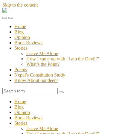
Skip to the content
Stories
of
Toggle
Toggle
Sandeept
the
the
Home
mobile
search
Blog
menu
field
Opinion
Book Reviews
Stories
Leave Me Alone
How I came up with “I am the Devil!”
What’s the Point?
Poems
Nepal’s Constitution Study
Know About Sandeept
Search
Home
Blog
Opinion
Book Reviews
Stories
Leave Me Alone
How I came up with “I am the Devil!”