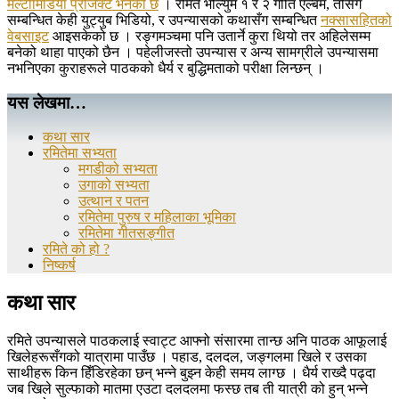
मल्टीमिडिया प्रोजेक्ट भनेको छ
। रमिते भोल्युम १ र २ गीति एल्बम, तीसँग
सम्बन्धित केही युट्युब भिडियो, र उपन्यासको कथासँग सम्बन्धित
नक्सासहितको
वेबसाइट
आइसकेको छ । रङ्गमञ्चमा पनि उतार्ने कुरा थियो तर अहिलेसम्म
बनेको थाहा पाएको छैन । पहेलीजस्तो उपन्यास र अन्य सामग्रीले उपन्यासमा
नभनिएका कुराहरूले पाठकको धैर्य र बुद्धिमताको परीक्षा लिन्छन् ।
यस लेखमा…
कथा सार
रमितेमा सभ्यता
मगडीको सभ्यता
उगाको सभ्यता
उत्थान र पतन
रमितेमा पुरुष र महिलाका भूमिका
रमितेमा गीतसङ्गीत
रमिते को हो ?
निष्कर्ष
कथा सार
रमिते उपन्यासले पाठकलाई स्वाट्ट आफ्नो संसारमा तान्छ अनि पाठक आफूलाई
खिलेहरूसँगको यात्रामा पाउँछ । पहाड, दलदल, जङ्गलमा खिले र उसका
साथीहरू किन हिँडिरहेका छन् भन्ने बुझ्न केही समय लाग्छ । धैर्य राख्दै पढ्दा
जब खिले सुल्फाको मातमा एउटा दलदलमा फस्छ तब ती यात्री को हुन् भन्ने