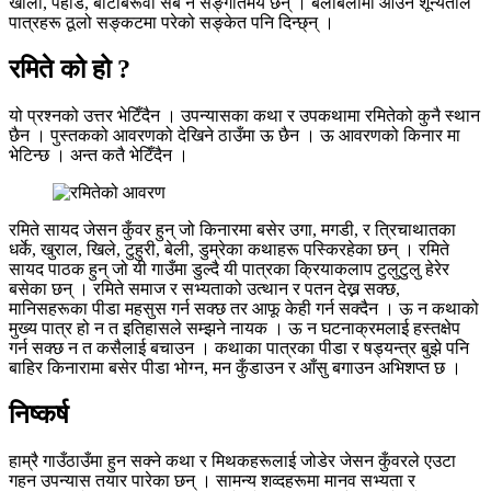
खोला, पहाड, बोटबिरूवा सबै नै सङ्गीतमय छन् । बेलाबेलामा आउने शून्यताले
पात्रहरू ठूलो सङ्कटमा परेको सङ्केत पनि दिन्छ्न् ।
रमिते को हो ?
यो प्रश्नको उत्तर भेटिँदैन । उपन्यासका कथा र उपकथामा रमितेको कुनै स्थान
छैन । पुस्तकको आवरणको देखिने ठाउँमा ऊ छैन । ऊ आवरणको किनार मा
भेटिन्छ । अन्त कतै भेटिँदैन ।
रमिते सायद जेसन कुँवर हुन् जो किनारमा बसेर उगा, मगडी, र त्रिचाथातका
धर्के, खुराल, खिले, टुहुरी, बेली, डुम्रेका कथाहरू पस्किरहेका छन् । रमिते
सायद पाठक हुन् जो यी गाउँमा डुल्दै यी पात्रका क्रियाकलाप टुलुटुलु हेरेर
बसेका छन् । रमिते समाज र सभ्यताको उत्थान र पतन देख्न सक्छ,
मानिसहरूका पीडा महसुस गर्न सक्छ तर आफू केही गर्न सक्दैन । ऊ न कथाको
मुख्य पात्र हो न त इतिहासले सम्झने नायक । ऊ न घटनाक्रमलाई हस्तक्षेप
गर्न सक्छ न त कसैलाई बचाउन । कथाका पात्रका पीडा र षड्यन्त्र बुझे पनि
बाहिर किनारामा बसेर पीडा भोग्न, मन कुँडाउन र आँसु बगाउन अभिशप्त छ ।
निष्कर्ष
हाम्रै गाउँठाउँमा हुन सक्ने कथा र मिथकहरूलाई जोडेर जेसन कुँवरले एउटा
गहन उपन्यास तयार पारेका छन् । सामन्य शव्दहरूमा मानव सभ्यता र