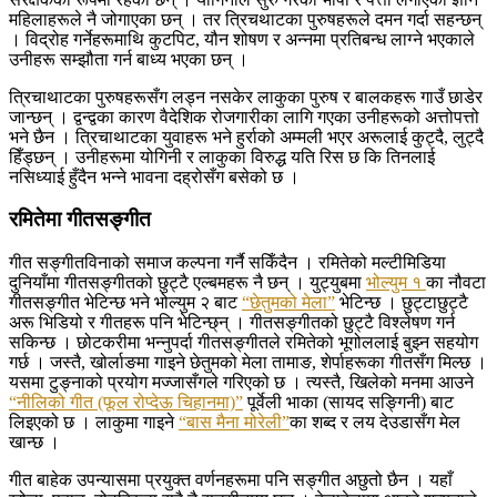
महिलाहरूले नै जोगाएका छन् । तर त्रिचथाटका पुरुषहरूले दमन गर्दा सहन्छन्
। विद्रोह गर्नेहरूमाथि कुटपिट, यौन शोषण र अन्नमा प्रतिबन्ध लाग्ने भएकाले
उनीहरू सम्झौता गर्न बाध्य भएका छन् ।
त्रिचाथाटका पुरुषहरूसँग लड्न नसकेर लाकुका पुरुष र बालकहरू गाउँ छाडेर
जान्छन् । द्वन्द्वका कारण वैदेशिक रोजगारीका लागि गएका उनीहरूको अत्तोपत्तो
भने छैन । त्रिचाथाटका युवाहरू भने हुर्राको अम्मली भएर अरूलाई कुट्दै, लुट्दै
हिँड्छन् । उनीहरूमा योगिनी र लाकुका विरुद्ध यति रिस छ कि तिनलाई
नसिध्याई हुँदैन भन्ने भावना दह्रोसँग बसेको छ ।
रमितेमा गीतसङ्गीत
गीत सङ्गीतविनाको समाज कल्पना गर्नै सकिँदैन । रमितेको मल्टीमिडिया
दुनियाँमा गीतसङ्गीतको छुट्टै एल्बमहरू नै छन् । युट्युबमा
भोल्युम १
का नौवटा
गीतसङ्गीत भेटिन्छ भने भोल्युम २ बाट
“छेतुमको मेला”
भेटिन्छ । छुट्टाछुट्टै
अरू भिडियो र गीतहरू पनि भेटिन्छ्न् । गीतसङ्गीतको छुट्टै विश्लेषण गर्न
सकिन्छ । छोटकरीमा भन्नुपर्दा गीतसङ्गीतले रमितेको भूगोललाई बुझ्न सहयोग
गर्छ । जस्तै, खोर्लाङमा गाइने छेतुमको मेला तामाङ, शेर्पाहरूका गीतसँग मिल्छ ।
यसमा टुङ्नाको प्रयोग मज्जासँगले गरिएको छ । त्यस्तै, खिलेको मनमा आउने
“नीलिको गीत (फूल रोप्देऊ चिहानमा)”
पूर्वेली भाका (सायद सङ्गिनी) बाट
लिइएको छ । लाकुमा गाइने
“बास मैना मोरेली”
का शब्द र लय देउडासँग मेल
खान्छ ।
गीत बाहेक उपन्यासमा प्रयुक्त वर्णनहरूमा पनि सङ्गीत अछुतो छैन । यहाँ