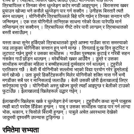
राज्य छ । त्यहाँबाट सिकार खेल्दै आउँदा एउटी योगिनीको पछि लागेर
त्रिचापिल्ल र तिनका सेना धुल्जेङ्ग कटेर मगडी आइपुग्छ्न् । बिरासरमा खबर
पुर्‍याउन खोज्दा भने कसैले धुल्जेङ्ग पार गर्न सक्दैन । उनीहरू बिस्तारै त्यतै
बस्न थाल्छन् । योगिनीसँग त्रिचापिल्लले बिहे पनि गर्छन् र तिनका सन्तान पनि
जन्मिन्छन् । एक रात योगिनीले तान्त्रिक साधना गरेको फेला पारेपछि मार्न
तम्सिन्छन् तर सक्दैनन् । त्रिचापिल्ल गँगटे तरेर पारी लाग्छन् र त्रिचाथातको
बस्ती बसाउँछन् ।
यस्ता कथा सुनेर हुर्किएको त्रिचाथातको डुम्रे आफ्ना गाउँका सारा समस्याको
जड लाकुका योगिनीका सन्तान हुन् भन्ने मान्छ । तिनलाई दु:ख दिन कुटपिट र
लुटपाट गर्छन् डुम्रे र उसका साथीहरू । गाउँका पुरुषहरू कुटाई र गरिबी सहन
नसकेर गाउँ छोड्न थाल्छन् । मरेबाँचेको खबर आउँदैन । डुम्रे र उसका
साथीहरू मगडीका महिला र बच्चीहरूलाई दुर्व्यवहार गर्न थाल्छन् । टुहुरीले
प्रतिकार गर्छे । बेली चैं योगिनीको सल्लोमा भएको विद्या प्रयोग गरेर डुम्रेलाई
मार्न खोज्छे । उता डुम्रे हिर्कोटेहरूसँग मिलेर योगिनीको शक्ति नास गर्ने भन्दै
मगडीका सबै घर र मानिसलाई जलाउँछ । बेली उसकी छोरी ईलाखालाई लिएर
सर्पगुफामा पुग्छे । योगिनीको अस्तु खोज्न डुम्रे त्यहाँ आइपुग्छ र बेलीको टाउको
फुटाउँछ । ईलाखालाई खिलेहरूले उद्धार गर्छ्न् ।
ईलाखासँग खिलेहरू खर्क र धुल्जेङ्ग हेर्न जान्छन् । टुहुरीसँग कथा सुन्ने पाबुहरू
त्यही बाटो परदेश हिँडेका हुन्छन् । पाबु र उसका साथीहरू पहाड पार गर्न लाग्दा
भोक, थकान, र चिसोले बिरामी हुन्छन् । पाबुले अचेत अवस्थामा देखेको
जादुमयी दृश्यसँगै उपन्यास टुङ्गिन्छ ।
रमितेमा सभ्यता