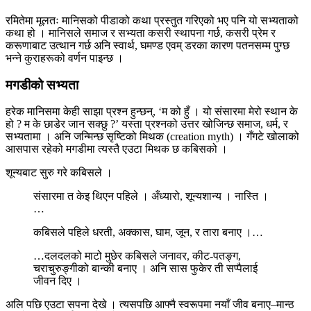
रमितेमा मूलतः मानिसको पीडाको कथा प्रस्तुत गरिएको भए पनि यो सभ्यताको
कथा हो । मानिसले समाज र सभ्यता कसरी स्थापना गर्छ, कसरी प्रेम र
करूणाबाट उत्थान गर्छ अनि स्वार्थ, घमण्ड एवम् डरका कारण पतनसम्म पुग्छ
भन्ने कुराहरूको वर्णन पाइन्छ ।
मगडीको सभ्यता
हरेक मानिसमा केही साझा प्रश्न हुन्छन्, ‘म को हुँ । यो संसारमा मेरो स्थान के
हो ? म के छाडेर जान सक्छु ?’ यस्ता प्रश्नको उत्तर खोजिन्छ समाज, धर्म, र
सभ्यतामा । अनि जन्मिन्छ सृष्टिको मिथक (creation myth) । गँगटे खोलाको
आसपास रहेको मगडीमा त्यस्तै एउटा मिथक छ कबिसको ।
शून्यबाट सुरु गरे कबिसले ।
संसारमा त केइ थिएन पहिले । अँध्यारो, शून्यशान्य । नास्ति ।
…
कबिसले पहिले धरती, अक्कास, घाम, जून, र तारा बनाए ।…
…दलदलको माटो मुछेर कबिसले जनावर, कीट-पतङ्ग,
चराचुरुङ्गीको बान्की बनाए । अनि सास फुकेर ती सप्पैलाई
जीवन दिए ।
अलि पछि एउटा सपना देखे । त्यसपछि आफ्नै स्वरूपमा नयाँ जीव बनाए–मान्ठ