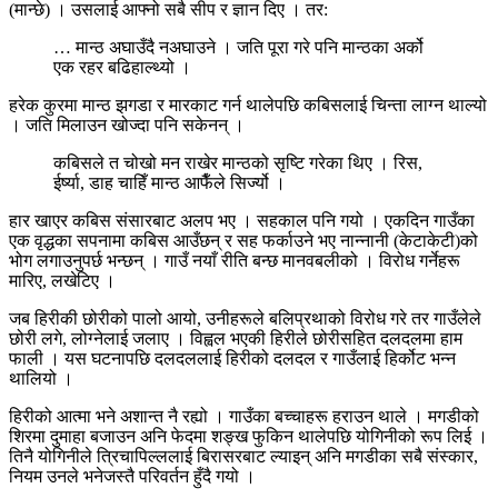
(मान्छे) । उसलाई आफ्नो सबै सीप र ज्ञान दिए । तर:
… मान्ठ अघाउँदै नअघाउने । जति पूरा गरे पनि मान्ठका अर्को
एक रहर बढिहाल्थ्यो ।
हरेक कुरमा मान्ठ झगडा र मारकाट गर्न थालेपछि कबिसलाई चिन्ता लाग्न थाल्यो
। जति मिलाउन खोज्दा पनि सकेनन् ।
कबिसले त चोखो मन राखेर मान्ठको सृष्टि गरेका थिए । रिस,
ईर्ष्या, डाह चाहिँ मान्ठ आफैँले सिर्ज्यो ।
हार खाएर कबिस संसारबाट अलप भए । सहकाल पनि गयो । एकदिन गाउँका
एक वृद्धका सपनामा कबिस आउँछन् र सह फर्काउने भए नान्नानी (केटाकेटी)को
भोग लगाउनुपर्छ भन्छन् । गाउँ नयाँ रीति बन्छ मानवबलीको । विरोध गर्नेहरू
मारिए, लखेटिए ।
जब हिरीकी छोरीको पालो आयो, उनीहरूले बलिप्रथाको विरोध गरे तर गाउँलेले
छोरी लगे, लोग्नेलाई जलाए । विह्वल भएकी हिरीले छोरीसहित दलदलमा हाम
फाली । यस घटनापछि दलदललाई हिरीको दलदल र गाउँलाई हिर्कोट भन्न
थालियो ।
हिरीको आत्मा भने अशान्त नै रह्यो । गाउँका बच्चाहरू हराउन थाले । मगडीको
शिरमा दुमाहा बजाउन अनि फेदमा शङ्ख फुकिन थालेपछि योगिनीको रूप लिई ।
तिनै योगिनीले त्रिचापिल्ललाई बिरासरबाट ल्याइन् अनि मगडीका सबै संस्कार,
नियम उनले भनेजस्तै परिवर्तन हुँदै गयो ।