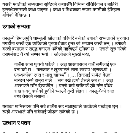
यसरी मगडीको सभ्यतामा सृष्टिको कथासँगै विभिन्न रीतिरिवाज र बाहिरी
हस्तक्षेपसम्मको कथा पाइन्छ । कथा र मिथकका रूपमा मगडीको ईतिहास
बाँचेको देखिन्छ ।
उगाको सभ्यता
कालुम्गे हिमालमुनि धाम्सुली खोलाको वरिपरि बसेको उगाको सभ्यताको सुरुवात
मगडीमा जस्तै एक व्यक्तिको पुरुषार्थबाट हुन्छ जो भगवान जस्तै छन् । उगाको
बस्ती बसाउन र समृद्ध बनाउन धर्केको महत्वपूर्ण भूमिका छ । उसले सुरु गरेको
दसपर्मबाट नै त्यो सम्भव भयो । खोर्लाङको मुख्खे भन्छ,
गाउँमा सास फुक्यो धर्केले । अझ आसपासका गाउँ सप्पैलाई एक
बना’को छ । मारकाट र लुटपाटले सारा सखाप भइसक्थ्यो ।
एकअर्काका रगत र मासु खान्थ्यौँ । … तिनलाई सप्पैले देउता
मान्छन् भन्थे हाम्रा बाले । सय बर्ख तार्‍यो तेसले अब त । अझ
अस्ताउने छाँट देखाउँदैन । यत्रो बर्ख गाउँठाउँ एकै गरेर बाँधेर
राख्न सक्नु कसैको हुतीले भ्याउने कुरो होइन । कालुम्गेको रगत
बग्छ तेसको नसामा ।
यताका मानिसहरू पनि सबै ठाउँमा सह नआएकाले चटकेको पर्खाइमा छ्न् ।
त्यही आस्थाले पनि सबैलाई जोड्न सकेको छ ।
उत्थान र पतन