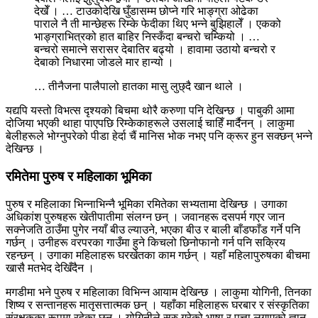
देखेँ । … टाउकोदेखि घुँडासम्म छोप्ने गरि भाङ्ग्रा ओढेका
पाराले नै ती मान्छेहरू रिम्के फेदीका थिए भन्ने बुझिहालेँ । एकको
भाङ्ग्राभित्रको हात बाहिर निस्कँदा बन्चरो चम्कियो । …
बन्चरो समात्ने सरासर देबातिर बढ्यो । हावामा उठायो बन्चरो र
देबाको निधारमा जोडले मार हान्यो ।
… तीनैजना पालैपालो हातका मासु लुछ्दै खान थाले ।
यद्यपि यस्तो विभत्स दृश्यको बिचमा थोरै करुणा पनि देखिन्छ । पाबुकी आमा
दोजिया भएकी थाहा पाएपछि रिम्केकाहरूले उसलाई चाहिँ मार्दैनन् । लाकुमा
बेलीहरूले भोग्नुपरेको पीडा हेर्दा चैं मानिस भोक नभए पनि क्रूर हुन सक्छन् भन्ने
देखिन्छ ।
रमितेमा पुरुष र महिलाका भूमिका
पुरुष र महिलाका भिन्नाभिन्नै भूमिका रमितेका सभ्यतामा देखिन्छ । उगाका
अधिकांश पुरुषहरू खेतीपातीमा संलग्न छन् । जवानहरू दसपर्म गएर जान
सक्नेजति ठाउँमा पुगेर नयाँ बीउ ल्याउने, भएका बीउ र बाली बाँडफाँड गर्ने पनि
गर्छन् । उनीहरू वरपरका गाउँमा हुने किचलो छिनोफानो गर्न पनि सक्रिय
रहन्छन् । उगाका महिलाहरू घरखेतका काम गर्छन् । यहाँ महिलापुरुषका बीचमा
खासै मतभेद देखिँदैन ।
मगडीमा भने पुरुष र महिलाका विभिन्न आयाम देखिन्छ । लाकुमा योगिनी, तिनका
शिष्य र सन्तानहरू मातृसत्तात्मक छन् । यहाँका महिलाहरू घरबार र संस्कृतिका
संरक्षकका रूपमा रहेका छन् । योगिनीले सुरु गरेको भाषा र पत्ता लगाएको ज्ञान