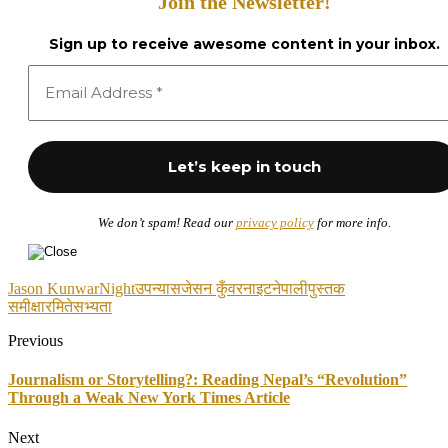
Join the Newsletter!
Sign up to receive awesome content in your inbox.
We don’t spam! Read our
privacy policy
for more info.
Jason Kunwar
Night
उपन्यास
जेसन कुँवर
नाइट
नेपाली
पुस्तक
समीक्षा
रमिते
सभ्यता
Previous
Journalism or Storytelling?: Reading Nepal’s “Revolution”
Through a Weak New York Times Article
Next