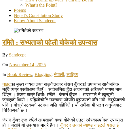
What’s the Point?
Poems
Nepal’s Constitution Study
Know About Sandeept
रमिते : सभ्यताको पहेली बोकेको उपन्यास
By
Sandeept
On
November 14, 2025
In
Book Review
,
Blogging
,
नेपाली
,
साहित्य
नाइट
का मुख्य गायक तथा सङ्गीतकार जेसन कुँवरको उपन्यास सार्वजनिक
नहुँदै व्यग्र प्रतीक्षामा थिएँ । सार्वजनिक हुँदा आवरणको अघिल्लो भागमा नाम
थिएन । छेउमा मात्रै थियो:
रमिते
– जेसन कुँवर । आवरणले नै खुल्दुली
जगाएको थियो । पहिलोचोटि उपन्यास पढेपछि बुझेजस्तो पनि भयो, नबुझेजस्तो
पनि । दोस्रोपटकको पठनमा अलि गहिरिएँ । यो समीक्षा यी पठन अनुभवबाट
निस्किएको छ ।
जेसन कुँवर कृत
रमिते
सभ्यताको कथा बोकेको एउटा स्वैरकाल्पनिक उपन्यास
हो । यद्यपि यो उपन्यास मात्रै हैन ।
कुँवर र उनको ब्याण्ड नाइटले यसलाई