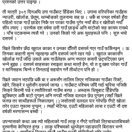
प्रश्नको उत्तर पाइन्छ ।
ती यात्री ३०९ दिनअघि उगा गाउँबाट हिँडेका थिए । उगामा वरिपरिका गाउँहरू
न्याउरी, खोर्लाङ, छेतुम, थाम्बोङको तुलनामा सह छ । धर्के बा पन्ध्र वर्षको हुँदा
पहिलो पटक गाउँ छाडेर निकै पर परका गाउँमा पुगेर नयाँ बीउ र खेतीको नयाँ
सीप ल्याए । प्रत्येक दश वर्षमा उनी गाउँ छाड्थे अनि माटोको सह कायम राख्थे
। पाँच पटकसम्म त्यसै गरे । उनको सिको गरे अरू युवाहरूले पनि । सुरु भयो
दसपर्म ।
खिले किशोर छँदा खुराल काका र उनका दौँतरी दसपर्म गएर गाउँ फर्किन्छ्न् । ऊ
तिनका कहानी सुन्न गइरहन्छ अनि दसपर्म जाने रहर गर्छ । खुराल काकासँग
खोर्लाङ गाउँ जाँदा उसले अरू गाउँलेहरू अन्न नपाएर कसरी छट्पटिएका छन्
भन्ने बुझ्छ । दसपर्म साहसका रमाइला कथा मात्रै हैन, यो त दु:खमा परेका गाउँ
र मानिसहरू चिन्ने र तिनलाई सहयोग गर्ने तीर्थाटन पनि हो ।
खिले जवान भएपछि धर्के बा र अरूसँग तालिम लिएर नजिकका गाउँका रिक्टे,
खोरे, सिक्रे र धुसेसँग दसपर्म जान्छ । गाउँबाट पश्चिम जाँदै गर्दा चुरिया नजिकै
सिक्रे बिरामी पर्छ र त्यतैतिरको गाउँमा बस्छ । अरूहरू धिचुबाट हिँडेपछि
झुक्किएर अर्कै बाटो पुग्छन् अनि मगडी नजिक दलदल छेउ पुग्छन् (जहाँ खिले
फस्छ तर साथीहरूले निकाल्छन् ।) जसोतसो दलदल पार गरेपछि गँगटे खोला
तरेर एउटा गुफामा पुग्छ्न् । त्यहाँ भेटिन्छ, एउटी महिलाको लास र एउटी नौ दश
वर्षकी मरणासन्न बच्ची ।
उपन्यासको कथा अब त्यो महिलाको गाउँ लाकु र गँगटे पारिको त्रिचाथातबिचको
दुस्मनीमा केन्द्रित हुन्छ । लाकु पश्चिमको धुल्जेङ्ग पहाडपारि बिरासर भन्ने