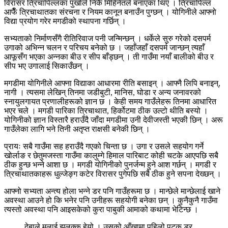
विरासर त्रिचापिल्लका पुर्खाले निकै मिहिनेतले बनाएका थिए । त्रिचापिल्ल
आफैँ त्रिचाथातका संरचना र नियम कानून बनाउँन पुग्छन् । योगिनीले आफ्नो
विद्या प्रयोग गरेर मगडीको स्थापना गर्छिन् ।
सभ्यताको निर्माणसँगै रीतिरिवाज पनी जन्मिन्छन् । धर्केले सुरु गरेको दसपर्म
उगाको अभिन्न चलन र परिचय बनेको छ । जहाँजहाँ दसपर्म जान्छन् त्यहाँ
आफूसँग भएका अन्नका बीउ र सीप बाँड्छन् । ती गाउँमा नयाँ बालीको बीउ र
सीप भए उगालाई सिकाउँछन् ।
मगडीमा योगिनीले आफ्ना विद्याका आधारमा रीति बसाइन् । आफ्नै लिपि बनाइन्,
नागी । त्यसमा लेखिन् तिनमा जडीबुटी, मानिस, घोडा र अन्य जनावरको
स्नायुलगायत प्रणालीहरूको ज्ञान छ । केही समय गाउँलेहरू तिनमा आधारित
भएर चले । मगडी पारिका त्रिचाथात, हिर्कोटमा ठीक उल्टो थीति बस्यो ।
योगिनीको ज्ञान विस्तारै हराउँदै जाँदा मगडीमा उनी देवीजस्ती भएकी छिन् । अरू
गाउँलेका लागि भने तिनी अतृप्त राक्षसी बनेकी छिन् ।
प्रायः सबै गाउँमा सह हराउँदै गएको चिन्ता छ । उगा र उसले सहयोग गर्ने
खोर्लाङ र छेतुमजस्ता गाउँमा कालुम्गे हिमाल पारिबाट कोही चटके आएपछि सबै
ठीक हुन्छ भन्ने आशा छ । मगडी योगिनीको पुनर्जन्म हुने आश गर्छन् । मगडी र
त्रिचाथातकाहरू धुल्जेङ्ग कटेर विरासर पुगेपछि सबै ठीक हुने सपना देख्छन् ।
आफ्नो सभ्यता अन्त्य होला भन्ने डर पनि गाउँहरूमा छ । मान्छेले मान्छेलाई खाने
अवस्था आउने हो कि भनेर पनि उनीहरू सहयोगी बनेका छन् । कुनैकुनै गाउँमा
त्यस्तो अवस्था पनि आइसकेको कुरा पाबुकी आमाको कथामा भेटिन्छ ।
देबाले मलाई झुलुक्क हेर्‍यो । उसको आँखामा पहिलो पटक डर