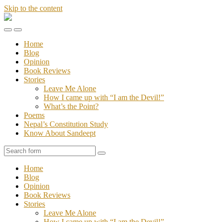
Skip to the content
Stories
of
Toggle
Toggle
Sandeept
the
the
Home
mobile
search
Blog
menu
field
Opinion
Book Reviews
Stories
Leave Me Alone
How I came up with “I am the Devil!”
What’s the Point?
Poems
Nepal’s Constitution Study
Know About Sandeept
Search
Home
Blog
Opinion
Book Reviews
Stories
Leave Me Alone
How I came up with “I am the Devil!”