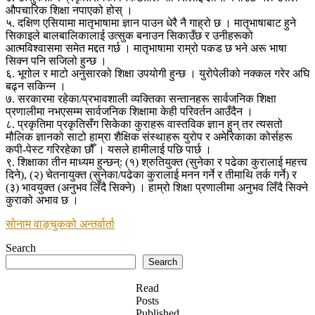
औपचारिक शिक्षा नपाएको होस् ।
५. दक्षिण एसियामा मातृभाषामा ज्ञान पाउन धेरै नै गाह्रो छ । मातृभाषाबाट हुने
सिकाइले बालबालिकालाई उत्सुक बनाउन सिकाउँछ र उनीहरूको
आत्मविश्वासमा समेत मद्दत गर्छ । मातृभाषामा राम्रो पकड छ भने अरू भाषा
सिक्न पनि सजिलो हुन्छ ।
६. भूगोल र माटो अनुसारको शिक्षा उपयोगी हुन्छ । युरोपेलीको नक्कल गरेर अघि
बढ्न सकिन्न ।
७. सरकारमा रहेका/प्रभावशाली व्यक्तिका सन्तानहरू सार्वजनिक शिक्षा
प्रणालीमा नभएसम्म सार्वजनिक शिक्षामा केही परिवर्तन आउँदैन ।
८. प्रकृतिमा प्रकृतिसँग सिकेका कुराहरू वास्तविक ज्ञान हुन् तर त्यसतो
मौलिक ज्ञानको साटो हाम्रा शैक्षिक संस्थाहरू युरोप र अमेरिकाका कोर्सहरू
कपी-पेस्ट गरिरहेका छौँ । यसले हामीलाई पछि पार्छ ।
९. शिक्षाका तीन माध्यम हुन्छन्: (१) श्रुतियुक्त (सुनेका र पढेका कुरालाई महत्त्व
दिने), (२) चेतनायुक्त (सुनेका/पढेका कुरालाई मनन गर्ने र तीमाथि तर्क गर्ने) र
(३) भावयुक्त (अनुभव लिँदै सिक्ने) । हाम्रो शिक्षा प्रणालीमा अनुभव लिँदै सिक्ने
कुराको अभाव छ ।
सोनाम वाङ्चुकको अन्तर्वार्ता
Search
Search
Read
Posts
Published