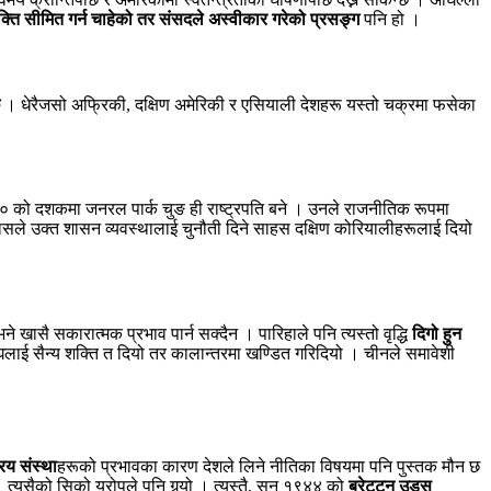
क्ति सीमित गर्न चाहेको तर संसदले अस्वीकार गरेको प्रसङ्ग
पनि हो ।
। धेरैजसो अफ्रिकी, दक्षिण अमेरिकी र एसियाली देशहरू यस्तो चक्रमा फसेका
६० को दशकमा जनरल पार्क चुङ ही राष्ट्रपति बने । उनले राजनीतिक रूपमा
िकासले उक्त शासन व्यवस्थालाई चुनौती दिने साहस दक्षिण कोरियालीहरूलाई दियो
े खासै सकारात्मक प्रभाव पार्न सक्दैन । पारिहाले पनि त्यस्तो वृद्धि
दिगो हुन
ई सैन्य शक्ति त दियो तर कालान्तरमा खण्डित गरिदियो । चीनले समावेशी
्रिय संस्था
हरूको प्रभावका कारण देशले लिने नीतिका विषयमा पनि पुस्तक मौन छ
त्यसैको सिको युरोपले पनि गर्‍यो । त्यस्तै, सन् १९४४ को
ब्रेट्टन उड्स