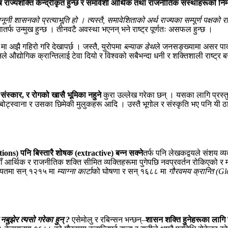
ब राज्यशक्ति केन्द्रीकृत हुन्छ र समावेशी आर्थिक तथा राजनीतिक संस्थाहरूको निर्
नी शासनको प्रत्याभूति हो । त्यस्तै, समावेशिताको अर्थ राज्यका सम्पूर्ण पक्षको रा
र्फ उन्मुख हुन्छ । तीनवटै अवस्था भएनन् भने राष्ट्र पूर्णतः असफल हुन्छ ।
मा अझै गहिरो गरि देखापर्छ । जस्तै, युरोपमा
ब्ल्याक डेथ
ले जनसङ्ख्यामा असर पार्दा
ले औद्योगिक क्रान्तिलाई टेवा दियो र विश्वको सबैभन्दा धनी र शक्तिशाली राष्ट्र ब
संस्कार, र रोगको खासै भूमिका नहुने
कुरा उल्लेख गरेका छन् । यसका लागि प्रस्त
िया, बोट्स्वाना र उसका छिमेकी मुलुकहरू आदि । उस्तै भूगोल र संस्कृति भए प
tions)
पनि बिस्तारै
शोषक (extractive)
बन्न सक्ने
तर्फ पनि लेखकद्वयले संशय व्
 आर्थिक र राजनीतिक शक्ति सीमित व्यक्तिहरूमा पुगेपछि नवप्रवर्तन रोकिएको र 
लायतमा सन् १२१५ मा
म्याग्ना कार्टा
को घोषणा र सन् १६८८ मा
गौरवमय क्रान्ति (G
नबुझेर त्यसो गरेका हुन् ?
एसेमोलु र रबिन्सन भन्छन्–
शासन शक्ति हुनेहरूका लागि न