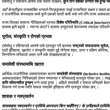
एसेमोलु र रबिन्सन आफ्नो तर्क यसरी राख्छन्–
कुनै पनि देशको उन्नति तब हुन्छ ज
यहाँ केन्द्रीकृत राज्यशक्ति भन्नाले निरङ्कुशता नभई राज्यभित्र सक्षम र सबल कानू
र राजनीतिक संस्थाहरू मध्ये कुनै एकको मात्रै कमी भयो भने पनि राज्य असफलतात
राज्य लिएका ससाना नीतिहरूको प्रभाव
विशेष परिस्थिति (Critical juncture)
दासत्व झनै बढ्यो ।
म्याग्ना कार्टा
र दासत्व उन्मुलनले बेलायतमा ल्याएका परिवर्तन
भूगोल, संस्कृति र रोगको प्रभाव
एसेमोलु र रबिन्सनले आफ्नो तर्क प्रस्तुत गर्ने क्रममा
राष्ट्रको सफलतामा भूगोल, 
एउटै ईतिहास, भूबनोट र संस्कृति भएका दुई नोगेल्स शहर, उत्तर र दक्षिण कोर
भिन्नभिन्न तरिकाले असर पार्ने तर्क लेखकहरूको छ ।
समावेशी संस्थामाथि खतरा
आर्थिक-राजनीतिक असमानताका कारण
समावेशी संस्थाहरू (inclusive institu
असफलताबाट निस्किएको रोमन गणतन्त्र र भेनिसलाई प्रस्तुत गरेका छन् । त्यहाँ
कति संवेदनशील हुन्छन्
भन्ने थाहा हुन्छ । अहिले समावेशी र सफल भनिएको बे
विकास गर्न राज्य त्यति सफल नभएको इतिहास पनि प्रस्तुत गरेका छन् ।
शासक र नवप्रवर्तन
शासकहरू नवप्रवर्तन र प्रविधि अपनाउन किन चाहँदैनन् ?
के उनीहरूले प्रविधि 