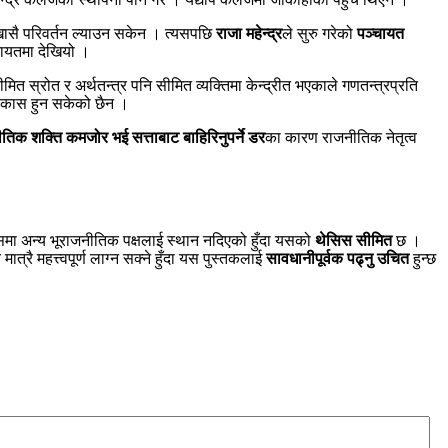
ासै परिवर्तन ल्याउन सकेन । त्यसपछि
राजा महेन्द्र
ले सुरु गरेको
पञ्चायत
ायतमा देखियो ।
त स्रोत र अर्थतन्त्र पनि सीमित व्यक्तिमा केन्द्रीत भएकाले गणतन्त्रप्रति
विकास हुन सकेको छैन ।
तिक शक्ति कमजोर भई सत्ताबाट बाहिरिनुपर्ने डर
का कारण राजनीतिक नेतृत्व
यसमा अन्य भूराजनीतिक पक्षलाई स्थान नदिएको हुँदा यसको
थेसिस सीमित
छ ।
त्रै महत्त्वपूर्ण लाग्न सक्ने हुँदा यस पुस्तकलाई
सावधानीपूर्वक पढ्नु उचित
हुन्छ