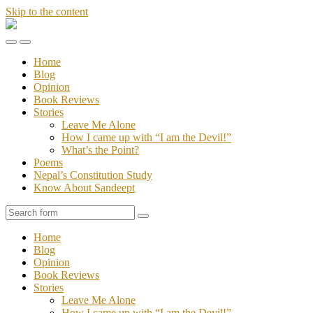
Skip to the content
Stories
of
Toggle
Toggle
Sandeept
the
the
Home
mobile
search
Blog
menu
field
Opinion
Book Reviews
Stories
Leave Me Alone
How I came up with “I am the Devil!”
What’s the Point?
Poems
Nepal’s Constitution Study
Know About Sandeept
Search
Home
Blog
Opinion
Book Reviews
Stories
Leave Me Alone
How I came up with “I am the Devil!”