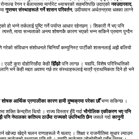
रोनाल्ड रेगन र बेलायतमा मार्गारेट थ्याचरको सहमतिपछि उदाएको
नवउदारवाद
,
िमा
गुप्तचर संस्थाहरूले गर्ने शासन परिवर्तन
, उदीयमान अर्थतन्त्रमा धक्का लाग्ने
 भन्ने तर्कलाई पुष्टि गर्ने पर्याप्त आधार रहेनछन् । शिकारी नै भए पनि
्यस्तै, माया सभ्यताको अन्त्य शोषणकै कारण भएको भन्न सकिने प्रमाण पुग्दैन
 गरेको संविधान संशोधनले चिनियाँ कम्युनिस्ट पार्टीको शासनलाई अझै बलियो
 । एउटै कुरा दोहोरिरहँदा केही
झिँझो
पनि लाग्छ । यद्यपि, विशेष परिस्थितिको
 भने केही मद्दत अवश्य गर्छ तर संस्थाहरूलाई मात्रै प्राथमिकता दिने हो भने
शोषक आर्थिक प्रणालीका कारण हामी दुष्चक्रमा परेका छौँ
भन्न सकिन्छ ।
ा शक्ति केन्द्रीत थियो । राज्य विस्तार हुँदै गर्दा
भौगोलिक एकीकरण भए पनि
ै पनि नेपालका कतिपय ठाउँमा राज्यको उपस्थिति छैन
जसले गर्दा
कानुनी
ँ गर्न खोज्दा खेद्ने चलन राणाहरूले नै चलाए । शिक्षा र राजनीतिमा सुधार ल्याउन
रिचन्द्र कलेजको स्थापना पनि गरे । यद्यपि कलेजमा जोकोहीको पहुँच थिएन ।