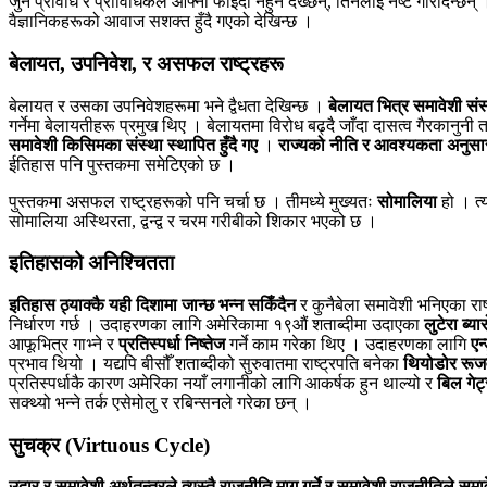
जुन प्रविधि र प्राविधिकले आफ्नो फाइदा नहुने देख्छन्, तिनलाई नष्ट गरिदिन्छन
वैज्ञानिकहरूको आवाज सशक्त हुँदै गएको देखिन्छ ।
बेलायत, उपनिवेश, र असफल राष्ट्रहरू
बेलायत र उसका उपनिवेशहरूमा भने द्वैधता देखिन्छ ।
बेलायत भित्र समावेशी संस
गर्नेमा बेलायतीहरू प्रमुख थिए । बेलायतमा विरोध बढ्दै जाँदा दासत्व गैरकानु
समावेशी किसिमका संस्था स्थापित हुँदै गए
।
राज्यको नीति र आवश्यकता अनुसार स
ईतिहास पनि पुस्तकमा समेटिएको छ ।
पुस्तकमा असफल राष्ट्रहरूको पनि चर्चा छ । तीमध्ये मुख्यतः
सोमालिया
हो । त्
सोमालिया अस्थिरता, द्वन्द्व र चरम गरीबीको शिकार भएको छ ।
इतिहासको अनिश्चितता
इतिहास ठ्याक्कै यही दिशामा जान्छ भन्न सकिँदैन
र कुनैबेला समावेशी भनिएका राष
निर्धारण गर्छ । उदाहरणका लागि अमेरिकामा १९औं शताब्दीमा उदाएका
लुटेरा ब्
आफूभित्र गाभ्ने र
प्रतिस्पर्धा निष्तेज
गर्ने काम गरेका थिए । उदाहरणका लागि
एन
प्रभाव थियो । यद्यपि बीसौँ शताब्दीको सुरुवातमा राष्ट्रपति बनेका
थियोडोर रूजवे
प्रतिस्पर्धाकै कारण अमेरिका नयाँ लगानीको लागि आकर्षक हुन थाल्यो र
बिल गेट
सक्थ्यो भन्ने तर्क एसेमोलु र रबिन्सनले गरेका छन् ।
सुचक्र (Virtuous Cycle)
उदार र समावेशी अर्थतन्त्रले त्यस्तै राजनीति माग गर्ने र समावेशी राजनीतिले समावे