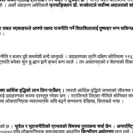
ो । अर्को उदाहरण अमेरिकामै
फ्रयाङ्क्लिन डी. रूजवेल्टले सर्वोच्च अदालतको श
पमा सबल भएकाहरूले आफ्नो पक्षमा राजनीति गर्ने शिलशिलालाई दुष्चक्र भन्न सकिन्छ
छ ।
ति र बजार दुवै समावेशी बन्दै जानुपर्छ । उदाहरणका लागि दक्षिण कोरियामा १९
ट्रपति बनेका चुन डु-ह्वान झनै क्रूर बन्न थाले । तर अर्थतन्त्रको र चेतनाको व
।
्त आर्थिक वृद्धिको लाभ लिन पाउँछन् ।
त्यस्तो आर्थिक वृद्धिले जनताको जीवनमा भन
दाहरणका रूपमा प्रस्तुत गरेका छन् । स्टालिनले लिएका नीतिले सोभियत संघला
ा लोकतान्त्रिक व्यवस्थातर्फ अघि बढ्ने सम्भावना देखिन्छ, किताबले भन्छ ।
िएको छ ।
भूगोल र भूराजनीतिको प्रभावको विषयमा पुस्तकमा चर्चा छैन
।
अन्तर्राष्ट
ession) पछि लोकतान्त्रिक समाजवादमा आधारित
किन्सीयन अर्थतन्त्र
लागू भयो । 