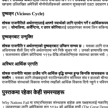
खण्डमा उल्लिखित अमेरिकी मोनोपोलीहरूको अवसान सुचक्रको एउटा उदाहरण ह
दुष्चक्र (Vicious Cycle)
शोषक राजनीतिले अर्थतन्त्रलाई आफ्नो स्वार्थको लागि प्रयोग गर्ने र आर्थिकरू
छन् ।
सोमालिया, अर्जेन्टिना, र उत्तर कोरिया
लाई उदाहरणका रूपमा लिन सकिन्
दुष्चक्रबाट उन्मुक्ति
शोषक राजनीति र अर्थतन्त्रको दुष्चक्रबाट उम्किन सम्भव छ
। यसका लागि राजनी
अधिनायक शैली लिए पनि अर्थतन्त्रमा भने निकै सुधार गरे । उनको हत्यापछि राष्
। फलस्वरूप दक्षिण कोरियामा १९९७ देखि लोकतान्त्रिक व्यवस्था कायम भयो 
अस्थिर आर्थिक प्रगति
शोषक राजनीति भएका ठाउँमा पनि आर्थिक वृद्धि सम्भव हुन्छ किनकि शासकहरू उक
सक्दैन
। यसका लागि लेखकद्वयले स्टालिनकालीन सोभियत संघ र हालको चीनलाई उ
राजनीतिक संस्थाको विकास नगरेमा त्यहाँको आर्थिक विकास दिगो नहुने र भविस्यम
पुस्तकमा रहेका केही समस्याहरू
Why Nations Fail मा राष्ट्रभित्रका संस्थाहरू बाहेक अरू पक्षहरूलाई नकार
। उदाहरणका लागि अमेरिकामा सन् १९३० को आर्थिक मन्दी (The Great Depr