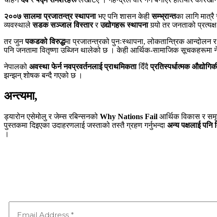
२००७ सालमा प्रजातन्त्र स्थापना
भए पनि शासन केही
सम्भ्रान्त
का लागि मात्र
व्यवस्थाले
सडक सञ्जाल विस्तार
र
उद्योगहरू स्थापना
गर्‍यो तर जनताको प्रत्यक
तर जुन
पकडको विरुद्ध
मा प्रजातन्त्रको पुनःस्थापना, लोकतान्त्रिक आन्दोलन र
पनि जनतामा वितृष्णा उब्जिन थालेको छ । केही आर्थिक-सामाजिक सूचकहरूमा ने
नेपालको
अवस्था फेर्न
नवप्रवर्तनलाई प्राथमिकता
दिँदै
प्रतिस्पर्धात्मक औद्योग
झन्झन् शोषक बन्दै गएको छ ।
अन्त्यमा,
ड्यारोन एसेमोलु र जेम्स रबिन्सनको
Why Nations Fail
आर्थिक विकास र समृद्
पुस्तकमा दिइएका उदाहरणलाई जस्ताको तस्तै ग्रहण गर्नुभन्दा
अन्य पक्षलाई पनि विच
।