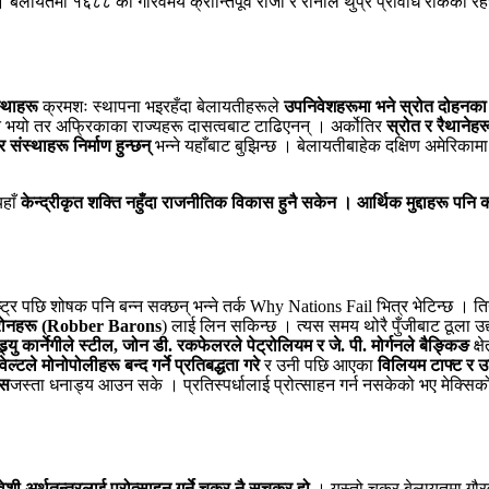
् । बेलायतमा १६८८ को गौरवमय क्रान्तिपूर्व राजा र रानीले थुप्रै प्रविधि रोकेक
्थाहरू
क्रमशः स्थापना भइरहँदा बेलायतीहरूले
उपनिवेशहरूमा भने स्रोत दोहनका 
नी त भयो तर अफ्रिकाका राज्यहरू दासत्वबाट टाढिएनन् । अर्कोतिर
स्रोत र रैथानेह
ंस्थाहरू निर्माण हुन्छन्
भन्ने यहाँबाट बुझिन्छ । बेलायतीबाहेक दक्षिण अमेरिकामा
यहाँ
केन्द्रीकृत शक्ति नहुँदा राजनीतिक विकास हुनै सकेन । आर्थिक मुद्दाहरू पनि
्ट्र पछि शोषक पनि बन्न सक्छन् भन्ने तर्क Why Nations Fail भित्र भेटिन्छ । तिन
यारोनहरू (Robber Barons
) लाई लिन सकिन्छ । त्यस समय थोरै पुँजीबाट ठूला उद
्ड्र्यु कार्नेगीले स्टील, जोन डी. रकफेलरले पेट्रोलियम र जे. पी. मोर्गनले बैङ्किङ
क्
ल्टले मोनोपोलीहरू बन्द गर्ने प्रतिबद्धता गरे
र उनी पछि आएका
विलियम टाफ्ट र उड्
्स
जस्ता धनाड्य आउन सके । प्रतिस्पर्धालाई प्रोत्साहन गर्न नसकेको भए मेक्सिको
शी अर्थतन्त्रलाई प्रोत्साहन गर्ने चक्र नै सुचक्र हो
। यस्तो चक्र बेलायतमा गौरव