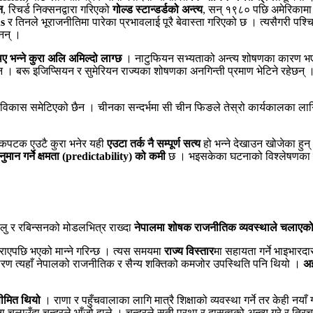
न
, रिचर्ड निक्सनद्वारा गरिएको
गोल्ड स्टान्डर्डको अन्त्य
, सन् १९८० पछि अमेरिकामा 
s
र तिनले भूराजनीतिमा पारेका प्रभावलाई पूरै बेवास्ता गरिएको छ । त्यसैगरी पश्च
नन् ।
 भन्ने कुरा अलि अमिल्दो लाग्छ
। नाटुफियन सभ्यताको अन्त्य शोषणका कारण भएको हो
। बरू इजिप्सियन र सुमेरियन राज्यका शोषणका अनगिन्ती प्रमाण भेटिने रहेछन् । त
विकास समेटिएको छैन । चीनका सन्दर्भमा सी चीन फिङले तेस्रो कार्यकालका लागि
टकपटक एउटै कुरा भनेर यही
एउटा तर्क नै सम्पूर्ण सत्य
हो भन्ने देखाउन खोजेका हुन्
्वानुमान गर्ने क्षमता (predictability) को कमी
छ । भइसकेका घटनाको विश्लेषणका लागि
ेमोलु र रबिन्सनको मोडलभित्र राख्दा
नेपालमा शोषक राजनीतिक व्यवस्थाले चलाएको 
हराएपछि भएको मान्ने गरिन्छ । त्यस समयमा
राज्य विस्तार
मा सहायता गर्ने भाइभारदारम
कारण त्यहाँ नेपालको राजनीतिक र सैन्य शक्तिको कमजोर उपस्थिति पनि थियो ।
अझ
सीमित थियो
। राणा र पहुँचवालाका लागि मात्रै शिक्षाको व्यवस्था गर्ने तर केही नया
 चलाउँदा चन्द्रले भाँजो हाले । चन्द्रले सती प्रथा र दासत्वको अन्त्य गरे र त्