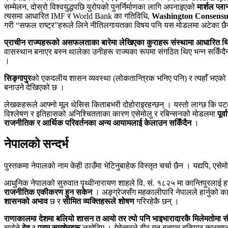
सम्मेलन, दोस्रो विश्वयुद्धपछि युरोपको पुनर्निर्माणका लागि अपनाइएको
मार्शल प्ला
त्यसमा आधारित IMF र World Bank का गतिविधि,
Washington Consensu
गरी “सफल राष्ट्र”हरूले लिने नीतिलगायतका विषय पनि यस मोडलमा अटेका छै
प्राचीन राज्यहरूको असफलताका बारेमा लेखिएका कुराहरू संस्थामा आधारित थिए
वासस्थान बनाएर बस्न थालेका उनीहरू राज्यका रूपमा संगठित थिए भन्न सकिँदैन 
।
सिङ्गापुर
को एकदलीय शासन व्यवस्था (लोकतान्त्रिक भनिए पनि) र त्यहाँ भएको 
बनाउने देखिएको छ ।
लेखकहरूले आफ्नो मूल थेसिस किताबभरी दोहोराइरहन्छन् । यस्तो लाग्छ कि प
विश्लेषण र इतिहासको अनिश्चितताका कारण एसेमोलु र रबिन्सनको मोडलमा
पूर
राजनीतिक र आर्थिक परिवर्तनका अन्य आयामलाई केलाउन सकिँदैन
।
नेपालको सन्दर्भ
पुस्तकमा नेपालको नाम केही ठाउँमा भेटिनुबाहेक विस्तृत चर्चा छैन । यद्यपि, एस
आधुनिक नेपालको सुरुवात पृथ्वीनारायण शाहले वि. सं. १८२५ मा कान्तिपुरलाई 
राजनीतिक एकीकरण हुन सकेन
। अङ्ग्रेजसँग महकालीपारि नेपालले हार्नुको 
शासनको अभाव
छ र
सीमित व्यक्तिहरूले शोषण
गरिरहेकै छन् ।
राणाकालमा देशमा बलियो शासन त आयो तर त्यो पनि भाइभारादारकै मिलेमतोमा 
चाहेने
देव
र
पद्म समशेरहरू
लखेटिए । गेहेन्द्रले वीर गन बनाएर हतियार कारखाना