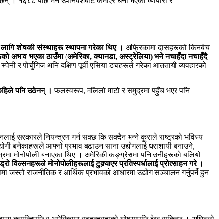
ा रहेछन् । १६८८ पछि भने उपनिवेशबाट कमाएर धनी भएका व्यापारी र
लागि शोषकी संस्थाहरू स्थापना गरेका थिए
। अफ्रिकामा दासहरूको किनबेच
रूको अभाव भएका ठाउँमा (अमेरिका, क्यानडा, अस्ट्रेलिया) भने नचाहँदा नचाहँदै
 स्पेनी र पोर्चुगिज अनि दक्षिण पूर्वी एसिया डचहरूले गरेका आततायी व्यवहारको
 कहिले पनि उठेनन् ।
फलस्वरूप, मलिलो माटो र समुद्रमा पहुँच भएर पनि
लाई सरकारले नियन्त्रण गर्न सक्छ कि सक्दैन भन्ने कुराले राष्ट्रको भविस्य
्योगी बनेकाहरूले आफ्नो प्रभाव बढाउन साना उद्योगलाई धराशायी बनाउने,
षेत्रमा मोनोपोली बनाएका थिए । अमेरिकी कङ्ग्रेसमा पनि उनीहरूको बलियो
रो विल्सनहरूले मोनोपोलीहरूलाई टुक्र्याएर प्रतिस्पर्धालाई प्रोत्साहन गरे
।
मा जस्तो राजनीतिक र आर्थिक प्रभावको आधारमा उद्योग सञ्चालन गर्नुपर्ने हुन
मय क्रान्तिपछि र अमेरिकामा स्वतन्त्रताको घोषणापछि देख्न सकिन्छ । अघिल्लो