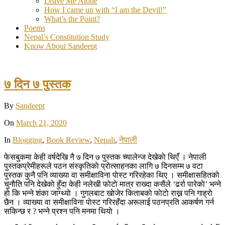
Leave Me Alone
How I came up with “I am the Devil!”
What’s the Point?
Poems
Nepal’s Constitution Study
Know About Sandeept
७ दिन ७ पुस्तक
By
Sandeept
On
March 21, 2020
In
Blogging
,
Book Review
,
Nepali
,
नेपाली
फेसबुकमा केही वर्षदेखि नै ७ दिन ७ पुस्तक च्यालेन्ज देखेकाे थिएँ । नेपाली
पुस्तकप्रेमीहरूले पठन संस्कृतिकाे प्राेत्साहनका लागि ७ दिनसम्म ७ वटा
पुस्तक कुनै पनि व्याख्या वा समीक्षाविना पाेस्ट गरिरहेका थिए । समीक्षासहितकाे
चुनाैति पनि देखेकाे हुँदा केही नलेखी फाेटाे मात्र राख्दा कसैले ‘ढर्रा पारेकाे’ भन्ने
हाे कि भन्ने शंका जाग्थ्याे । गुगलबाट खाेजेर किताबकाे फाेटाे राख्न पनि गाह्राे
छैन । व्याख्या वा समीक्षाविना पाेस्ट गरिरहँदा अरूलाई पठनप्रति आकर्षण गर्न
सकिन्छ र ? भन्ने प्रश्न पनि मनमा थियाे ।