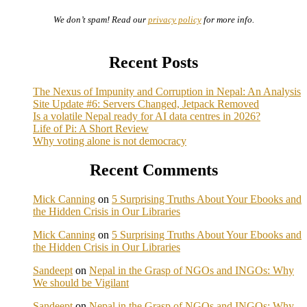
We don’t spam! Read our
privacy policy
for more info.
Recent Posts
The Nexus of Impunity and Corruption in Nepal: An Analysis
Site Update #6: Servers Changed, Jetpack Removed
Is a volatile Nepal ready for AI data centres in 2026?
Life of Pi: A Short Review
Why voting alone is not democracy
Recent Comments
Mick Canning
on
5 Surprising Truths About Your Ebooks and
the Hidden Crisis in Our Libraries
Mick Canning
on
5 Surprising Truths About Your Ebooks and
the Hidden Crisis in Our Libraries
Sandeept
on
Nepal in the Grasp of NGOs and INGOs: Why
We should be Vigilant
Sandeept
on
Nepal in the Grasp of NGOs and INGOs: Why