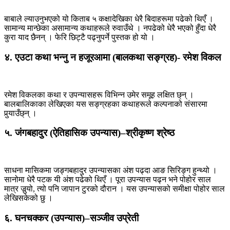
बाबाले ल्याउनुभएको यो किताब ५ कक्षादेखिका धेरै बिदाहरूमा पढेको थिएँ ।
सामान्य मान्छेका असामान्य कथाहरूले रुवाउँथे । नपढेको धेरै भएको हुँदा धेरै
कुरा याद छैनन् । फेरि छिट्टै पढ्नुपर्ने पुस्तक हो यो ।
४. एउटा कथा भन्नु न हजूरआमा (बालकथा सङ्ग्रह)- रमेश विकल
रमेश विकलका कथा र उपन्यासहरू विभिन्न उमेर समूह लक्षित छ्न् ।
बालबालिकाका लेखिएका यस सङ्ग्रहका कथाहरूले कल्पनाको संसारमा
पुर्‍याउँछ्न् ।
५. जंगबहादुर (ऐतिहासिक उपन्यास)–श्रीकृष्ण श्रेष्ठ
साधना मासिकमा जङ्गबहादुर उपन्यासका अंश पढ्दा आङ सिरिङ्ग हुन्थ्यो ।
सानोमा धेरै पटक यी अंश पढेको थिएँ । पूरा उपन्यास पढ्न भने पोहोर साल
मात्र जुर्‍यो, त्यो पनि जापान टुरको दौरान । यस उपन्यासको समीक्षा पोहोर साल
लेखिसकेको छु ।
६. घनचक्कर (उपन्यास)–सञ्जीव उप्रेती