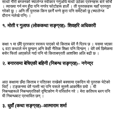
साथी गौरी बम्जनको च्यालेन्ज स्वीकार गर्नुअघि माथी उठेका प्रश्नहरू बारे सोचेँ
। व्याख्या गर्न मन हुँदा पनि नगरेर फोटोहरू हालेँ । ती पुस्तकहरू यहाँ प्रस्तुत
गरेको छु । अनि ती पुस्तक किन छानेँ भन्ने कुरा पनि समेटेको छु (च्यालेन्ज
दौरान नलेखे पनि) ।
१. मोती र गुलाफ (लोककथा सङ्ग्रह)- शिवहरि अधिकारी
कक्षा १ मा छँदै पुरस्कार स्वरूप पाएको यो किताब धेरै नै प्रिय छ । यसमा भएका
६ वटा कथाले मन छुन्छन् अनि केही नैतिक शिक्षा पनि दिन्छन् । धेरै वर्ष छिमेकमा
बसेर फिर्ता आएकोले गर्दा पनि यो किताबप्रती आशक्ति अलि बढी छ ।
२. बनारसमा बेचिएकी बहिनी (निबन्ध सङ्ग्रह)– नगेन्द्र
आठ कक्षामा छँदा किताब र पत्रिका राखेको बक्सामा एकदिन यो पुस्तक भेटेको
थिएँ । टङ्कनमा धेरै गल्ती भए पनि यसले सुरुमै आकर्षित गर्‍यो । यी
निबन्धहरूले निबन्धप्रतिको दृष्टिकोण नै परिवर्तन गरे । मेरा कतिपय ब्लग पनि
यी निबन्धबाट प्रभावित छन् ।
३. धुवाँ (कथा सङ्ग्रह)–आत्माराम शर्मा