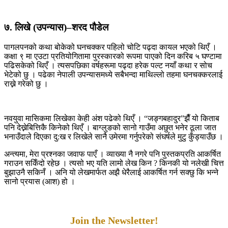
७. लिखे (उपन्यास)–शरद पौडेल
पागलपनको कथा बोकेको घनचक्कर पहिलो चोटि पढ्दा कायल भएको थिएँ ।
कक्षा ९ मा एउटा प्रतियोगितामा पुरस्कारको रूपमा पाएको दिन करिब ५ घण्टामा
पढिसकेको थिएँ । त्यसपछिका वर्षहरूमा पढ्दा हरेक पल्ट नयाँ कथा र सोच
भेटेको छु । पढेका नेपाली उपन्यासमध्ये सबैभन्दा माथिल्लो तहमा घनचक्करलाई
राख्ने गरेको छु ।
नवयुवा मासिकमा लिखेका केही अंश पढेको थिएँ । “जङ्गबहादुर”झैँ यो किताब
पनि देख्नेबित्तिकै किनेको थिएँ । बाग्लुङको सानो गाउँमा अछुत भनेर ठूला जात
भनाउँदाले दिएका दु:ख र लिखेले सानै उमेरमा गर्नुपरेको संघर्षले मुटु कुँड्याउँछ ।
अन्त्यमा, मेरा प्रश्नका जवाफ पाएँ । व्याख्या नै नगरे पनि पुस्तकप्रति आकर्षित
गराउन सकिँदो रहेछ । त्यसो भए यति लामो लेख किन ? किनकी यो नलेखी चित्त
बुझाउनै सकिनँ । अनि यो लेखमार्फत अझै धेरैलाई आकर्षित गर्न सक्छु कि भन्ने
सानो प्रयास (आश) हो ।
Join the Newsletter!