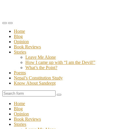
Toggle
Toggle
the
the
Home
mobile
search
Blog
menu
field
Opinion
Book Reviews
Stories
Leave Me Alone
How I came up with “I am the Devil!”
What’s the Point?
Poems
Nepal’s Constitution Study
Know About Sandeept
Search
Home
Blog
Opinion
Book Reviews
Stories