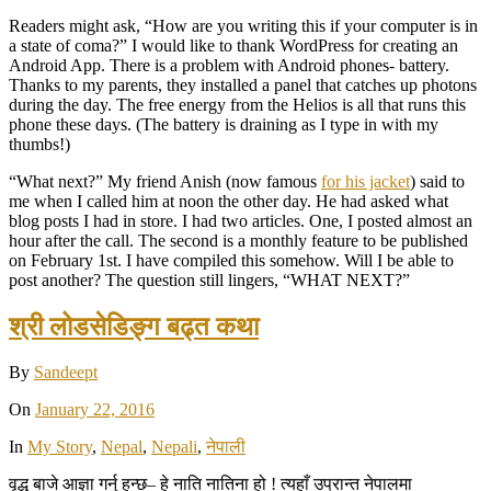
Readers might ask, “How are you writing this if your computer is in
a state of coma?” I would like to thank WordPress for creating an
Android App. There is a problem with Android phones- battery.
Thanks to my parents, they installed a panel that catches up photons
during the day. The free energy from the Helios is all that runs this
phone these days. (The battery is draining as I type in with my
thumbs!)
“What next?” My friend Anish (now famous
for his jacket
) said to
me when I called him at noon the other day. He had asked what
blog posts I had in store. I had two articles. One, I posted almost an
hour after the call. The second is a monthly feature to be published
on February 1st. I have compiled this somehow. Will I be able to
post another? The question still lingers, “WHAT NEXT?”
श्री लोडसेडिङ्ग बढ्त कथा
By
Sandeept
On
January 22, 2016
In
My Story
,
Nepal
,
Nepali
,
नेपाली
वृद्ध बाजे आज्ञा गर्नु हुन्छ– हे नाति नातिना हो ! त्यहाँ उप्रान्त नेपालमा