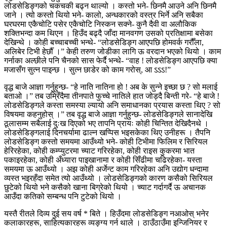
लोडसेडिङ्गको चकचकी बढ्न थाल्यो । कस्तो भने- छिनमै आउने अनि छिनमै
जाने । त्यो कस्तो थियो भने- कालो, अन्धकारको वस्त्र भिर्ने अनि सबैका
घरघरमा एकैचोटि पसेर एकैचोटि निस्कन सक्ने- कुनै दैवी वा अलौकिक
शक्तिभन्दा कम थिएन । हिउँद बढ्दै जाँदा मानवगण उसको प्रतिक्षामा बसेका
देखिन्थे । कोही बच्चाबच्ची भन्थे- “लोडसेडिङ्ग आएपछि होमवर्क गरौँला,
अलिबेर टिभी हेर्छौँ ।” केही तरुण जोडीका लागि ऊ वरदान भएको थियो । काम
गर्नाका अल्छीले पनि चैनको सास फेर्दै भन्थे- “वाह ! लोडसेडिङ्ग आएपछि क्या
मजासँग सुत्न पाइन्छ । सुत्न छाडेर को काम गरोस्, आ ऽऽऽ!”
वृद्ध बाजे आज्ञा गर्नुहुन्छ- “हे नाति नातिना हो ! अब के सुन्ने इच्छा छ ? सो मलाई
बताओ ।” तब उम्रिँदैमा तीनपाते फुच्चे नातिले हात जोड्दै बिन्ती गरे- “हे बाजे !
लोडसेडिङ्गले कस्ता समस्या ल्यायो अनि समाधानका प्रयास कस्ता थिए ? सो
विषयमा कहनुहोस् ।” तब वृद्ध बाजे आज्ञा गर्नुहुन्छ- लोडसेडिङ्गले सानादेखि
ठूलासम्म सबैलाई दुःख दिएको भए तापनि प्रायः कोही चिन्तित देखिदैनथे ।
लोडसेडिङ्गलाई दिनचर्यामा ढाल्न खप्पिस भइसकेका थिए उनीहरू । तैपनि
लोडसेडिङ्ग कस्तो समयमा आउँथ्यो भने- कोही टिभीमा फिलिम र सिरियल
हेरिरहेका, कोही कम्प्युटरमा च्याट गरिरहेका, कोही राइस कुकरमा भात
पकाइरहेका, कोही अँध्यारा पाइखानामा र कोही सिँढीमा चढिरहेका- यस्ता
समयमा ऊ आउँथ्यो । अझ कोही अर्जेन्ट काम गरिरहेका अनि उद्योग धन्दामा
व्यस्त भइरहँदा समेत त्यो आउँथ्यो । लोडसेडिङ्गको कारण कसैको सिरियल
छुटेको थियो भने कसैको खाना बिग्रेको थियो । च्याट गर्दागर्दै ऊ अचानक
आउँदा कतिको सम्बन्ध पनि टुटेको थियो ।
यस्तै रीतले दिव्य दुई सय वर्ष * बिते । हिउँदमा लोडसेडिङ्ग नआओस् भनेर
कलाकारहरू, साहित्यकारहरू व्यङ्ग्य गर्न थाले । ठाउँठाउँमा इन्जिनियर र