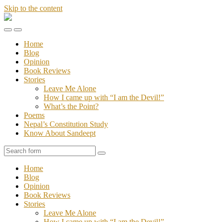
Skip to the content
Stories
of
Toggle
Toggle
Sandeept
the
the
Home
mobile
search
Blog
menu
field
Opinion
Book Reviews
Stories
Leave Me Alone
How I came up with “I am the Devil!”
What’s the Point?
Poems
Nepal’s Constitution Study
Know About Sandeept
Search
Home
Blog
Opinion
Book Reviews
Stories
Leave Me Alone
How I came up with “I am the Devil!”