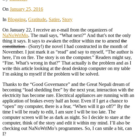
On
January 25, 2016
In
Blogging
,
Gratitude
,
Satire
,
Story
On January 22, I receive an e-mail from the organizers of
NaNoWriMo
. The mail says, “What next?” And that’s not the only
thing it says. It says to awaken the editor within me to amend
the
constitution
– (Sorry!) the novel I had constructed in the month of
November. I just mark it as “read” and say to myself, “The author is
here, I’m on fire. The story is on the computer.” Readers might say,
“Fine. What’s wrong in that?” That actually is the problem and as I
write this article looking at the dead desktop computer on my table
I’m asking to myself if the problem will be solved.
Thanks to the “Good Governance” and the Great Nepali dream of
becoming “load shedding free” by the next year, interaction with the
electricity has become rare. Electrical appliances are running with an
application of brakes every half an hour. Even if I get a chance to
“open” my computer, there is a fear, “When will it go off?” By the
time I will be ready to edit, I am sure I will be too late. The
computer screen will be as dark as night. So I decide to stare at the
computer, think of the story and edit it within my mind. I’ll also be
checking out NaNoWriMo’s programmes. So, I can smile a bit, can
I?