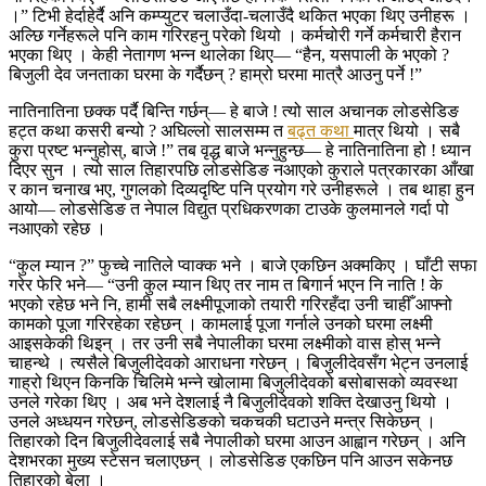
।” टिभी हेर्दाहेर्दै अनि कम्प्युटर चलाउँदा-चलाउँदै थकित भएका थिए उनीहरू ।
अल्छि गर्नेहरूले पनि काम गरिरहनु परेको थियो । कर्मचोरी गर्ने कर्मचारी हैरान
भएका थिए । केही नेतागण भन्न थालेका थिए— “हैन, यसपाली के भएको ?
बिजुली देव जनताका घरमा के गर्दैछन् ? हाम्रो घरमा मात्रै आउनु पर्ने !”
नातिनातिना छक्क पर्दै बिन्ति गर्छन्— हे बाजे ! त्यो साल अचानक लोडसेडिङ
हट्त कथा कसरी बन्यो ? अघिल्लो सालसम्म त
बढ्त कथा
मात्र थियो । सबै
कुरा प्रष्ट भन्नुहोस्, बाजे !” तब वृद्ध बाजे भन्नुहुन्छ— हे नातिनातिना हो ! ध्यान
दिएर सुन । त्यो साल तिहारपछि लोडसेडिङ नआएको कुराले पत्रकारका आँखा
र कान चनाख भए, गुगलको दिव्यदृष्टि पनि प्रयोग गरे उनीहरूले । तब थाहा हुन
आयो— लोडसेडिङ त नेपाल विद्युत प्रधिकरणका टाउके कुलमानले गर्दा पो
नआएको रहेछ ।
“कुल म्यान ?” फुच्चे नातिले प्वाक्क भने । बाजे एकछिन अक्मकिए । घाँटी सफा
गरेर फेरि भने— “उनी कुल म्यान थिए तर नाम त बिगार्न भएन नि नाति ! के
भएको रहेछ भने नि, हामी सबै लक्ष्मीपूजाको तयारी गरिरहँदा उनी चाहीँ आफ्नो
कामको पूजा गरिरहेका रहेछन् । कामलाई पूजा गर्नाले उनको घरमा लक्ष्मी
आइसकेकी थिइन् । तर उनी सबै नेपालीका घरमा लक्ष्मीको वास होस् भन्ने
चाहन्थे । त्यसैले बिजुलीदेवको आराधना गरेछन् । बिजुलीदेवसँग भेट्न उनलाई
गाह्रो थिएन किनकि चिलिमे भन्ने खोलामा बिजुलीदेवको बसोबासको व्यवस्था
उनले गरेका थिए । अब भने देशलाई नै बिजुलीदेवको शक्ति देखाउनु थियो ।
उनले अध्धयन गरेछन्, लोडसेडिङको चकचकी घटाउने मन्त्र सिकेछन् ।
तिहारको दिन बिजुलीदेवलाई सबै नेपालीको घरमा आउन आह्वान गरेछन् । अनि
देशभरका मुख्य स्टेसन चलाएछन् । लोडसेडिङ एकछिन पनि आउन सकेनछ
तिहारको बेला ।