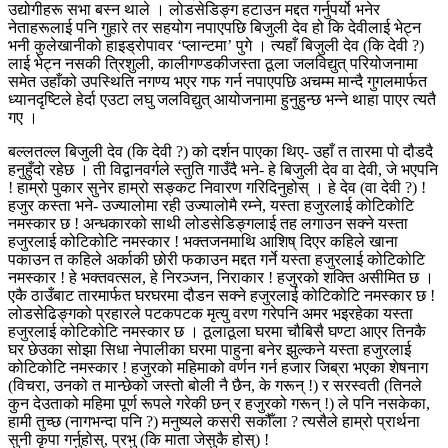
उद्योगीहरू सभा बस्न थाले । लोडसेडिङ्ग हटाउन मद्दत गर्नुपर्यो भनेर
नेताहरूलाई पनि गुहारे तर सहयोग नपाएपछि बिजुली देव हो कि देवीलाई भेट्न
भनी कुलेखानीको हाइड्रोपावर ‘प्लान्टमा’ पुगे । त्यहाँ बिजुली देव (कि देवी ?)
लाई भेट्न नसकी त्रिशुली, कालीगण्डकीजस्ता ठूला जलविद्युत् परियोजनामा
समेत उहाँको उपस्थिति नगण्य भएर गफ गर्न नपाएपछि अचम्म मान्दै गुगलमार्फत
ध्यानदृष्टिले हेर्दा एउटा लघु जलविद्युत् आयोजनामा हुनुहुन्छ भन्ने थाहा पाएर त्यतै
गए ।
बल्लतल्ल बिजुली देव (कि देवी ?) को दर्शन पाएका थिए- उहाँ त तारमा पो दौडदै
हनुहुँदो रहेछ । ती विद्वानवर्गले स्तुति गाउँदै भने- हे बिजुली देव वा देवी, जे भएपनि
! हाम्रो पुकार सुनेर हाम्रो सङ्कट निवारण गरिदिनुहोस् । हे देव (वा देवी ?) !
हजुर कस्ता भने- उज्यालोमा रही उज्यालोमै रम्ने, यस्ता हजुरलाई कोटिकोटि
नमस्कार छ ! अन्धकारको साथी लोडसेडिङ्गलाई तह लगाउन सक्ने यस्ता
हजुरलाई कोटिकोटि नमस्कार ! भक्तजनमाथि आशिष् दिएर कहिले खाना
पकाउन त कहिले अर्काकी छोरी फकाउन मद्दत गर्ने यस्ता हजुरलाई कोटिकोटि
नमस्कार ! हे भक्तवत्सल, हे निरञ्जन, निराकार ! हजुरको शक्ति असीमित छ ।
एकै ठाउँबाट तारमार्फत घरघरमा दौडन सक्ने हजुरलाई कोटिकोटि नमस्कार छ !
लोडसेढिङ्गको प्रहारले पटकपटक मृत्यु वरण गरेपनि अमर भइरहेका यस्ता
हजुरलाई कोटिकोटि नमस्कार छ । ठूलाठूला घरमा चौबिसै घण्टा आएर तिनकै
घर छेउका सोझा सिधा नेपालीका घरमा पाहुना बनेर झुल्कने यस्ता हजुरलाई
कोटिकोटि नमस्कार ! हजुरको महिमाको वर्णन गर्न हजार जिब्रा भएका शेषनाग
(विचरा, उनको त मान्छेको जस्तो बोली नै छैन, के गरून् !) र सरस्वती (तिनले
कुन देउताको महिमा पूर्ण रूपले गरेकी छन् र हजुरको गरून् !) ले पनि नसकेका,
हामी तुच्छ (नागभन्दा पनि ?) मनुष्यले कसरी सकौँला ? त्यसैले हाम्रो प्रार्थना
सुनी कृपा गर्नुहोस्, प्रभु (कि माता जेसुकै होस्) !