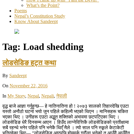
What’s the Point?
Poems
Nepal’s Constitution Study
Know About Sandeept
Tag:
Load shedding
लोडसेडिङ हट्त कथा
By
Sandeept
On
November 22, 2016
In
My Story
,
Nepal
,
Nepali
,
नेपाली
वृद्ध बाजे आज्ञा गर्नुहुन्छ— हे नातिनातिना हो ! २०७३ सालको तिहारदेखि एउटा
यस्तो अनौठो घटना भयो जुन पहिले कहिल्यै भएको थिएन । मानिसहरू चकित
भएका थिए । उनीहरू एउटा अद्भुत शक्तिको अभावमा छटपटिएका थिए ।
लोडसेडिङ धेरै दिनसम्म आएन । हिउँद लाग्नेवित्तिकै लोडसेडिङको प्रतीक्षामा
सबै रहन्थे भनेर पहिले पनि भनेकै थिएँ मैले । त्यो साल पनि स्कूले केटाकेटी
भनिरहेका थिए— “लोडसेडिङ आएपछि होमवर्क गरौंला भनेको त आउँदै आउँदैन