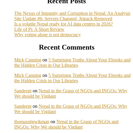
Recent Posts
The Nexus of Impunity and Corruption in Nepal: An Analysis
Site Update #6: Servers Changed, Jetpack Removed
Is a volatile Nepal ready for AI data centres in 2026?
Life of Pi: A Short Review
Why voting alone is not democracy
Recent Comments
Mick Canning
on
5 Surprising Truths About Your Ebooks and
the Hidden Crisis in Our Libraries
Mick Canning
on
5 Surprising Truths About Your Ebooks and
the Hidden Crisis in Our Libraries
Sandeept
on
Nepal in the Grasp of NGOs and INGOs: Why
We should be Vigilant
Sandeept
on
Nepal in the Grasp of NGOs and INGOs: Why
We should be Vigilant
thomasstigwikman
on
Nepal in the Grasp of NGOs and
INGOs: Why We should be Vigilant