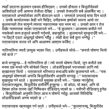
त्यहाँ उप्रान्त कुलमान एकदम हौसिएछन् । उनको हौसला र बिजुलीदेवको
आशिर्वादले उनी अत्यन्त तेजीला देखिए । उनको तेजप्रति सबै आकर्षित भए ।
पत्रकारले अन्तर्वार्ताका लागि बोलाउन थाले । जनताले उनलाई माया दिन थाले
। उनकै कार्यालयका केही भने चिढिए, उनीहरूमा इर्ष्याको भावना आयो तर
कुलमानको तेज सामुन्ने त्यस्ता नकारात्मक भाव भस्म भए । उनको काम र तेज
देखेर नतमस्तक भएका पत्रकारले भने— “हे कुलमान ! आजसम्म कसैले गर्न
नसकेको काम हजुरले कसरी गर्नुभयो, कहनुहोस् । कुलमानले मुस्कुराउँदै भने—
“म छिट्टै एउटा अभूतपूर्व घोषणा गर्दैछु । त्यही बेला सबै कुरा भन्नेछु ।”
पत्रकारहरू वाल्ल परे अनि आआफ्ना आश्रम फर्किए ।
नातिनातिना ज्यादै उत्सुक भएका थिए । उनीहरूले सोधे— “कस्तो घोषणा थियो
त्यो बाजे ?”
बाजे भन्नुहुन्छ— हे नातिनातिना हो ! त्यो यस्तो घोषणा थियो, जुन कसैले दश
मनमा एक मनले पनि सोचेको थिएन । लोडसेडिङको पराजयका लागि त्यो
ब्रह्मास्त्र थियो । पत्रकारले भरिभराउ सभाअघि बसेर कुलमानले भने— “यस
अभूतपूर्व घोषणाको अगाडि बिजुलीदेवसँग अनुमति माग्दछु ।” पत्रकारहरू
मुखामुख गर्न थाले । कुलमानले मुसुक्क हास्दै भने— “छक्क नपर्नुहोस्
पत्रकारज्यूहरू, बिजुलीदेव हामीसँगै हुनुहुन्छ । यो कोठा, यो शहर, अनि यो
देशका हरेक तारमा उहाँ निष्फिक्र दौडिरहनु भएको छ । यसैगरी दौडिरहनु हुनेछ
। बिजुलीदेव्को अनुमति लिएर आज म घोषणा गर्दछु: आजको मितिदेखि
लोडसेडिङको अन्त्य भएको छ ।”
पत्रकारहरू खासखुस गर्न थाले । उनीहरूले भने— “कुलमानज्यू, बिजुलीदेव