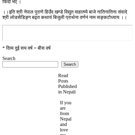
फिर्दा भए ।
।।इति श्री नेपाल पुराणे हिउँद खण्डे विद्युत माहात्म्ये बाजे नातिनातिना संवादे
श्री लोडसेडिङ्ग बढ्त कथायं बिजुली प्रार्थना वर्णनं नाम सङ्कटोध्याय ।।
* दिव्य दुई सय वर्ष = बीस वर्ष
Search
Search
Read
Posts
Published
in Nepali
If you
are
from
Nepal
and
love