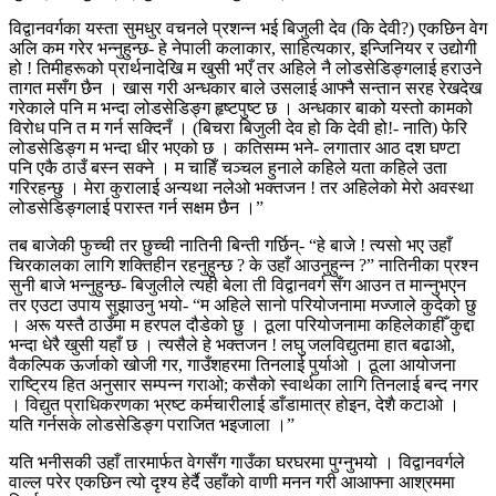
विद्वानवर्गका यस्ता सुमधुर वचनले प्रशन्न भई बिजुली देव (कि देवी?) एकछिन वेग
अलि कम गरेर भन्नुहुन्छ- हे नेपाली कलाकार, साहित्यकार, इन्जिनियर र उद्योगी
हो ! तिमीहरूको प्रार्थनादेखि म खुसी भएँ तर अहिले नै लोडसेडिङ्गलाई हराउने
तागत मसँग छैन । खास गरी अन्धकार बाले उसलाई आफ्नै सन्तान सरह रेखदेख
गरेकाले पनि म भन्दा लोडसेडिङ्ग हृष्टपुष्ट छ । अन्धकार बाको यस्तो कामको
विरोध पनि त म गर्न सक्दिनँ । (बिचरा बिजुली देव हो कि देवी हो!- नाति) फेरि
लोडसेडिङ्ग म भन्दा धीर भएको छ । कतिसम्म भने- लगातार आठ दश घण्टा
पनि एकै ठाउँ बस्न सक्ने । म चाहिँ चञ्चल हुनाले कहिले यता कहिले उता
गरिरहन्छु । मेरा कुरालाई अन्यथा नलेओ भक्तजन ! तर अहिलेको मेरो अवस्था
लोडसेडिङ्गलाई परास्त गर्न सक्षम छैन ।”
तब बाजेकी फुच्ची तर छुच्ची नातिनी बिन्ती गर्छिन्- “हे बाजे ! त्यसो भए उहाँ
चिरकालका लागि शक्तिहीन रहनुहुन्छ ? के उहाँ आउनुहुन्न ?” नातिनीका प्रश्न
सुनी बाजे भन्नुहुन्छ- बिजुलीले त्यही बेला ती विद्वानवर्ग सँग आउन त मान्नुभएन
तर एउटा उपाय सुझाउनु भयो- “म अहिले सानो परियोजनामा मज्जाले कुदेको छु
। अरू यस्तै ठाउँमा म हरपल दौडेको छु । ठूला परियोजनामा कहिलेकाहीँ कुद्दा
भन्दा धेरै खुसी यहाँ छ । त्यसैले हे भक्तजन ! लघु जलविद्युतमा हात बढाओ,
वैकल्पिक ऊर्जाको खोजी गर, गाउँशहरमा तिनलाई पुर्याओ । ठूला आयोजना
राष्ट्रिय हित अनुसार सम्पन्न गराओ; कसैको स्वार्थका लागि तिनलाई बन्द नगर
। विद्युत प्राधिकरणका भ्रष्ट कर्मचारीलाई डाँडामात्र होइन, देशै कटाओ ।
यति गर्नसके लोडसेडिङ्ग पराजित भइजाला ।”
यति भनीसकी उहाँ तारमार्फत वेगसँग गाउँका घरघरमा पुग्नुभयो । विद्वानवर्गले
वाल्ल परेर एकछिन त्यो दृश्य हेर्दै उहाँको वाणी मनन गरी आआफ्ना आश्रममा