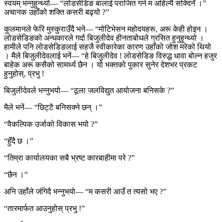
स्वयम् भन्नुहुन्थ्यो— “लोडसेडिङ बालाई पराजित गर्न म अहिल्यै सक्दिनँ ।”
अचानक उहाँको शक्ति कसरी बढ्यो ?”
कुलमानले फेरि मुस्कुराउँदै भने— “मोटिभेसन महोदयहरू, अरू केही होइन ।
लोडसेडिङको अन्धकारले गर्दा बिजुलीदेव हीनताबोधले ग्रसित हुनुहुन्थ्यो ।
हामीले पनि लोडसेडिङलाई सहजै स्वीकारेका कारण उहाँको जोश मरेको थियो
। मैले बिजुलीदेवलाई भनें— “हे बिजुलीदेव ! लोडसेडिङ विरुद्ध धावा बोल्न हजुर
बाहेक अरू कसैको सामर्थ्य छैन । यो भक्तको पुकार सुनेर देशभर प्रकट
हुनुहोस्, प्रभु !
बिजुलीदेवले भन्नुभयो— “ठूला जलविद्युत आयोजना बनिसके ?”
मैले भनें— “छिट्टै बनिसक्ने छन् ।”
“वैकल्पिक उर्जाको विकास भयो ?”
“हुँदै छ ।”
“तिम्रा कार्यालयका सबै भ्रष्ट कारबाहीमा परे ?”
“छैन ।”
अनि उहाँले जंगिदै भन्नुभयो— “म कसरी आउँ त त्यसो भए ?”
“तारमार्फत आउनुहोस् प्रभु !”