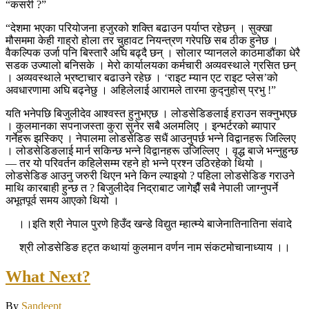
“कसरी ?”
“देशमा भएका परियोजना हजुरको शक्ति बढाउन पर्याप्त रहेछन् । सुक्खा
मौसममा केही गाह्रो होला तर चुहावट नियन्त्रण गरेपछि सब ठीक हुनेछ ।
वैकल्पिक उर्जा पनि बिस्तारै अघि बढ्दै छन् । सोलार प्यानलले काठमाडौंका धेरै
सडक उज्यालो बनिसके । मेरो कार्यालयका कर्मचारी अव्यवस्थाले ग्रसित छन्
। अव्यवस्थाले भ्रष्टाचार बढाउने रहेछ । ‘राइट म्यान एट राइट प्लेस’को
अवधारणामा अघि बढ्नेछु । अहिलेलाई आरामले तारमा कुद्नुहोस् प्रभु !”
यति भनेपछि बिजुलीदेव आश्वस्त हुनुभएछ । लोडसेडिङलाई हराउन सक्नुभएछ
। कुलमानका सपनाजस्ता कुरा सुनेर सबै अलमलिए । इन्भर्टरको ब्यापार
गर्नेहरू झस्किए । नेपालमा लोडसेडिङ सधैं आउनुपर्छ भन्ने विद्वानहरू जिल्लिए
। लोडसेडिङलाई मार्न सकिन्छ भन्ने विद्वानहरू उजिल्लिए । वृद्ध बाजे भन्नुहुन्छ
— तर यो परिवर्तन कहिलेसम्म रहने हो भन्ने प्रश्न उठिरहेको थियो ।
लोडसेडिङ आउनु जरुरी थिएन भने किन ल्याइयो ? पहिला लोडसेडिङ गराउने
माथि कारबाही हुन्छ त ? बिजुलीदेव निद्राबाट जागेझैँ सबै नेपाली जाग्नुपर्ने
अभूतपूर्व समय आएको थियो ।
।।इति श्री नेपाल पुरणे हिउँद खन्डे विद्युत म्हात्म्ये बाजेनातिनातिना संवादे
श्री लोडसेडिङ हट्त कथायां कुलमान वर्णन नाम संकटमोचानाध्याय ।।
What Next?
By
Sandeept