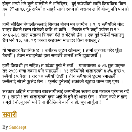
होइन भन्यो भने कुनै यात्रीले नै भनिदिन्छ, “दुई रूपैयाँको लागि किचकिच किन
गर्‍या ?” लाग्छ, दुई रूपैयाँ त साह्रै सानो रकम हो जसका लागि बोल्नु पनि पाप हो
।
हामी सौखिन नेपालीहरूलाई सिक्का बोक्न मन लाग्दैन । १, २ रूपैयाँको नोट
राष्ट्र बैँकले छाप्न छोडेको कति भो कति । सिक्कै पनि कहाँ पर्याप्त छ र ?
२०६५-६६ साल यताका सिक्का मैले त भेटेको छैन । एक दुई रूपैयाँ चलाउनु
छैन भने १३, १७, १९ जस्ता अङ्कमा भाडादर किन बनाउनु ?
यो भाडादर वैज्ञानिक छ । उनीहरू लुट्न खोज्छन् । हामी लुरुक्क परेर घुँडा
टेक्छौँ । टेक्न नचाहनेको हात समातेरै तान्छौँ अनि झुकाउछौँ ।
हामी विद्यार्थी (म सहित) त पढेका मुर्ख नै भयौँ । यातायातमा ४५% छुट पाइन्छ
तर २५% भन्दा कममा पनि रमाउछौँ । १३ रूपैयाँको भाडादरको ४५% हुन्छ ५
रूपैयाँ ८५ पैसा । तर १० रूपैयाँ तिर्छौँ । तीन रूपैयाको छुटमा रमाउछौँ ।
कसैलाई सोच्ने फुर्सद छैन । फुर्सद हुनेलाई अर्काको खुट्टा तान्न पाए पुग्छ ।
सरकार अहिले यातायात व्यवसायीलाई कम्पनीका रूपमा दर्ता गराउन प्रयास गर्दै
छ । राम्रो ! तर भाडादरको कुरा अझै के हुने हो थाहा छैन । बोल्नु नपरे त झन्
राम्रो ! बोल्नु पर्‍यो भने ? नानीदेखिको बानी न हो, चुप लागुँला !
सवारी
By
Sandeept