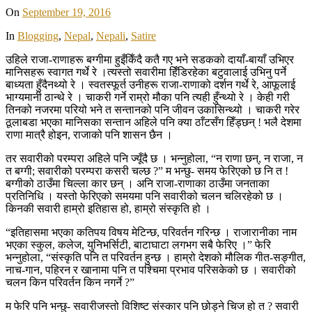
On
September 19, 2016
In
Blogging
,
Nepal
,
Nepali
,
Satire
उहिले राजा-राणाहरू बग्गीमा हुइँकिँदै कतै गए भने सडकको दायाँ-बायाँ उभिएर
मानिसहरू स्वागत गर्थे रे ।त्यस्तो सवारीमा हिँडिरहेका बटुवालाई उभिनु पर्ने
बाध्यता हुँदैनथ्यो रे । स्वतस्फूर्त उनीहरू राजा-राणाको दर्शन गर्थे रे, आफूलाई
भाग्यमानी ठान्थे रे । चाकरी गर्ने राम्रो मौका पनि त्यही हुँन्थ्यो रे । केही गरी
तिनको नजरमा परियो भने त सन्तानको पनि जीवन उकासिन्थ्यो । चाकरी गरेर
ठूलाबडा भएका मानिसका सन्तान अहिले पनि क्या ठाँटसँग हिँड्छन् ! भलै देशमा
राणा मात्रै होइन, राजाको पनि शासन छैन ।
तर सवारीको परम्परा अहिले पनि ज्यूँदै छ । भन्नुहोला, “न राणा छन्, न राजा, न
त बग्गी; सवारीको परम्परा कसरी चल्छ ?” म भन्छु- समय फेरिएको छ नि त !
बग्गीको ठाउँमा चिल्ला कार छन् । अनि राजा-राणाका ठाउँमा जनताका
प्रतिनिधि । यस्तो फेरिएको समयमा पनि सवारीको चलन चलिरहेको छ ।
किनकी सवारी हाम्रो इतिहास हो, हाम्रो संस्कृति हो ।
“इतिहासमा भएका कतिपय विषय मेटिन्छ, परिवर्तन गरिन्छ । राजारानीका नाम
भएका स्कुल, कलेज, युनिभर्सिटी, बाटाघाटा लगभग सबै फेरिए ।” फेरि
भन्नुहोला, “संस्कृति पनि त परिवर्तन हुन्छ । हाम्रो देशको मौलिक गीत-सङ्गीत,
नाच-गान, पहिरन र खानामा पनि त पश्चिमा प्रभाव परिसकेको छ । सवारीको
चलन किन परिवर्तन किन नगर्ने ?”
म फेरि पनि भन्छु- सवारीजस्तो विशिष्ट संस्कार पनि छोड्ने चिज हो त ? सवारी