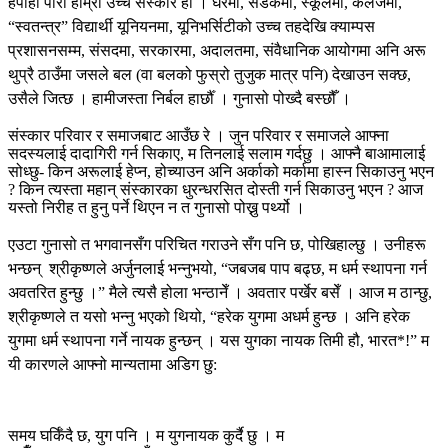
हेपाहा पारा हाम्रो उच्च संस्कार हो । घरमा, सडकमा, स्कूलमा, कलेजमा,
“स्वतन्त्र” विद्यार्थी यूनियनमा, यूनिभर्सिटीको उच्च तहदेखि क्याम्पस
प्रशासनसम्म, संसदमा, सरकारमा, अदालतमा, संवैधानिक आयोगमा अनि अरू
थुप्रै ठाउँमा जसले बल (वा बलको फुस्रो तुजुक मात्र पनि) देखाउन सक्छ,
उसैले जित्छ । हामीजस्ता निर्बल हार्छौँ । गुनासो पोख्दै बस्छौँ ।
संस्कार परिवार र समाजबाट आउँछ रे । जुन परिवार र समाजले आफ्ना
सदस्यलाई दादागिरी गर्न सिकाए, म तिनलाई सलाम गर्दछु । आफ्नै बाआमालाई
सोध्छु- किन अरूलाई हेप्न, होच्याउन अनि अर्काको मर्कामा हास्न सिकाउनु भएन
? किन त्यस्ता महान् संस्कारका धुरन्धरसित दोस्ती गर्न सिकाउनु भएन ? आज
यस्तो निरीह त हुनु पर्ने थिएन न त गुनासो पोख्नु पर्थ्यो ।
एउटा गुनासो त भगवानसँग परिचित गराउने सँग पनि छ, पोखिहाल्छु । उनीहरू
भन्छन् श्रीकृष्णले अर्जुनलाई भन्नुभयो, “जबजब पाप बढ्छ, म धर्म स्थापना गर्न
अवतरित हुन्छु ।” मैले त्यसै होला भन्ठानेँ । अवतार पर्खेर बसेँ । आज म ठान्छु,
श्रीकृष्णले त यसो भन्नु भएको थियो, “हरेक युगमा अधर्म हुन्छ । अनि हरेक
युगमा धर्म स्थापना गर्ने नायक हुन्छन् । यस युगका नायक तिमी हौ, भारत*!” म
यी कारणले आफ्नो मान्यतामा अडिग छु:
समय घर्किँदै छ, युग पनि । म युगनायक कुर्दै छु । म