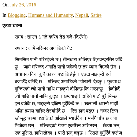
On
July 26, 2016
In
Blogging
,
Humans and Humanity
,
Nepali
,
Satire
एउटा घटना
समय : साउन ६ गते करिब डेढ बजे (दिउँसो)
स्थान : जामे मस्जिद अगाडिको गेट
सिमसिम पानी परिरहेको छ। तीनधारा ओर्लिएर त्रिचन्द्रतिर जाँदै
छु । जामे मस्जिद अगाडि पानी जमेको छ तर ध्यान दिएको छैन ।
अचानक विना कुनै कारण पछाडि हेर्छु । एउटा माइक्रो हर्न
बजाउँदै बत्तिँदै छ । मस्जिद अगाडिको “पोखरी”देख्छु । फुटपाथ
मुन्तिरको त्यो पानी माथि माइक्रो दौडिन्छ कि भन्ठान्छु । हेर्दाहेर्दै
त्यो गाडि पानी माथि कुद्छ । छप्ल्याङ् ! दाहिने पाटो पुरै भिज्छ ।
हर्न बजेकै छ, माइक्रो दक्षिण हुइँकिदै छ । खलासी आफ्नो माझी
औँला झ्याल बाहिर तेर्स्याउँदै छ । रिस झन् बढ्छ । नम्बर टिप्न
खोज्छु; चस्मा पछाडिको आँखाले भ्याउँदैन । मसँगै पाँच-छ जना
भिजेका छन् । मस्जिदको गेटमा एकछिन अडिन्छन् । छेउमा छन्
एक पुलिस, हासिरहेका । पारो झन् चढ्छ । रिसले मुर्मुरिँदै कलेज