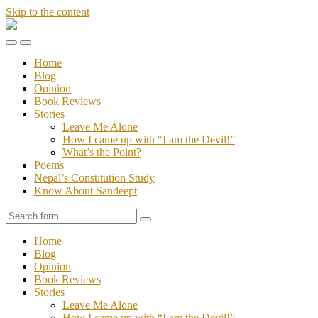
Skip to the content
Stories
of
Toggle
Toggle
Sandeept
the
the
Home
mobile
search
Blog
menu
field
Opinion
Book Reviews
Stories
Leave Me Alone
How I came up with “I am the Devil!”
What’s the Point?
Poems
Nepal’s Constitution Study
Know About Sandeept
Search
Home
Blog
Opinion
Book Reviews
Stories
Leave Me Alone
How I came up with “I am the Devil!”