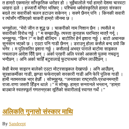
त हाम्रो एकमात्र साँस्कृतिक धरोहर हो । भुइँचालोले गर्दा हाम्रो देशमा चारवटा
धरहरा ढले । हज्जारौं मन्दिर भत्किए । पश्चिमा धर्मसंस्कृतिले हाम्रा संस्कार
बदले तर सवारीको चलन हटाउन सकेनन् । सक्ने छैनन् पनि । किनकी सवारी
र त्योसँग गाँसिएको चाकरी हाम्रो जीनमा छ ।
भन्नुहोला, “मेरो जीन त शुद्ध छ । चाकरीको नाम निशान छैन । त्यसैले म
सवारीको विरोध गर्छु ।” म सम्झाउँछु- त्यस्ता कुराहरू घरभित्र मात्रै गर्नू ।
भन्नुहुन्छ, “किन ?” म केही बोल्दिन । बाटोतिर हेर्न इशारा गर्छु । बाटो अचानक
सुनसान भएको छ । एउटा पनि गाडी छैनन् । डराउनु होला कसैले बन्द गर्‍यो कि
भनेर । म पुलिसतिर इशारा गर्छु । कसैलाई अभद्र पाराले बाटोमा साइकल
नचलाउन आदेश दिँदै छन् । अर्का प्रहरी अलि परको आकाशे पुलमा नचढ्नु
भन्दैछन् । अनि अर्का चाहिँ बटुवालाई फुटपाथमा उभिन लाउँदैछन् ।
केही बेरमा साइरन बालेको एउटा मोटरसाइकल देखापर्छ । अनि आउँछन्,
सुरक्षाकर्मीका गाडी, झण्डा फर्फराएको सरकारी गाडी अनि फेरि पुलिस गाडी ।
हामी नतमस्तक भएर हेर्छौँ । सोच्नुहुन्छ, “जनताका राष्ट्रपति-प्रधानमन्त्री
राजा-राणा जसरी हिँड्न थाले ।” म सोच्छु- हाम्रा सन्त्तानले भन्लान्, “हाम्रा
बाउबाजे स्वतस्फूर्त गणतन्त्रका मूर्तिको सवारीलाई स्वागत गर्थे ।”
अलिकति गुनासो संस्कार माथि
By
Sandeept