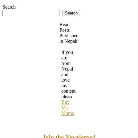
Search
Search
Read
Posts
Published
in Nepali
If you
are
from
Nepal
and
love
my
content,
please
Buy
Me
Momo
Join the Newsletter!