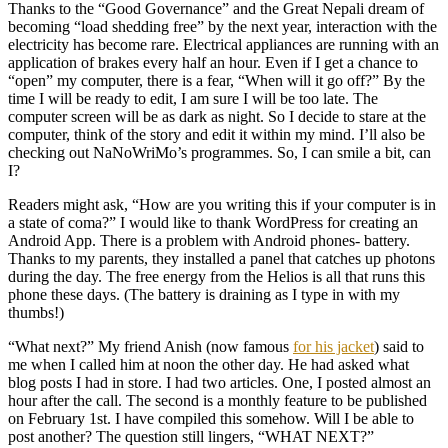
Thanks to the “Good Governance” and the Great Nepali dream of
becoming “load shedding free” by the next year, interaction with the
electricity has become rare. Electrical appliances are running with an
application of brakes every half an hour. Even if I get a chance to
“open” my computer, there is a fear, “When will it go off?” By the
time I will be ready to edit, I am sure I will be too late. The
computer screen will be as dark as night. So I decide to stare at the
computer, think of the story and edit it within my mind. I’ll also be
checking out NaNoWriMo’s programmes. So, I can smile a bit, can
I?
Readers might ask, “How are you writing this if your computer is in
a state of coma?” I would like to thank WordPress for creating an
Android App. There is a problem with Android phones- battery.
Thanks to my parents, they installed a panel that catches up photons
during the day. The free energy from the Helios is all that runs this
phone these days. (The battery is draining as I type in with my
thumbs!)
“What next?” My friend Anish (now famous
for his jacket
) said to
me when I called him at noon the other day. He had asked what
blog posts I had in store. I had two articles. One, I posted almost an
hour after the call. The second is a monthly feature to be published
on February 1st. I have compiled this somehow. Will I be able to
post another? The question still lingers, “WHAT NEXT?”