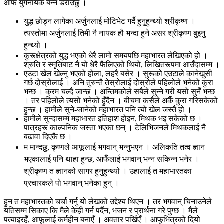
आफैँ युगनायक बन्न डराउँछु ।
युद्ध छोड्न लागेका अर्जुनलाई मोटिभेट गर्दै हुनुहुन्थ्यो श्रीकृष्ण ।
त्यस्तोमा अर्जुनलाई तिमी नै नायक हौ भन्दा हुने असर श्रीकृष्ण बुझ्नु
हुन्थ्यो ।
कुरूक्षेत्रको युद्ध भएको धेरै लामो समयपछि महाभारत लेखिएको हो ।
श्रुति र स्मृतिबाट नै यो धेरै फैलिएको थियो, लिखितरूपमा आउँदासम्म ।
एउटा खेल खेल्नु भएको होला, लहरै बसेर । सुरूको एउटाले कानेखुसी
गर्छ दोस्रोलाई । अनि तुरुन्तै तेस्रोलाई दोस्रोले पहिलोले भनेको कुरा
भन्छ । क्रम चल्दै जान्छ । अन्तिमकोले सबैले सुन्ने गरी यसो सुनेँ भन्छ
। तर पहिलोले त्यसो भनेको हुँदैन । बीचमा कसैले अर्कै कुरा गरिसकेको
हुन्छ । हामीले सुने-जानेको महाभारत पनि त्यो खेल जस्तै हो ।
हामीले सुन्दासम्म महाभारत इतिहाश होइन, मिथक भइ सकेको छ ।
पात्रहरू काल्पनिक जस्ता भएका छन् । टेलिभिजनले मिथकलाई नै
बढावा दिएकै छ ।
म मान्दछु, कृष्णले आफूलाई भगवान् भन्नुभएन । अलिकति तत्व ज्ञान
भएकालाई पनि थाहा हुन्छ, आफैँलाई भगवान् भन्न सकिन्न भनेर ।
श्रीकृष्ण त ज्ञानको सागर हुनुहुन्थ्यो । उहालाई त महाभारतका
प्रचारकले पो भगवान् भनेका हुन् ।
हुन त महाभारतको चर्चा गर्नु यो लेखको उद्देश्य थिएन । तर भगवान् चिनाउनेले
यतिसम्म सिकाए कि मैले केही गर्न पर्दैन, भजन र प्रार्थना गरे पुग्छ । मैले
पत्याइरहेँ, आफूलाई कर्महीन बनाएँ । अवतार पर्खिएँ । आफूभित्रको दियो