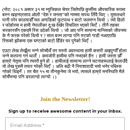
(नोट: २०८१ असार ३१ मा म्युजिकल चेयर जितेपछि कुर्सीमा औपचारिक रूपमा
बस्न खड्गप्रसाद ओली “देश र जनता”को नाममा सपथ लिँदै थिए । मुसलधारे
पानी परेर काठमाडौँ मल अगाडिको फुटपाथ र बाटो जलमग्न थियो । त्यो हिलो
र फोहोरमा म हामी नेपालीका दु:ख देखेर विचलित भएको थिएँ । तीनै तहका
सरकारसँग एकदमै रिस उठेको थियो । जो आए पनि सामान्य मानिसको जीवनमा
के नै फरक परेको थियो र ? सात बज्न लाग्दा पनि रुटको गाडी नआएपछि
रिसको झोंकमा एक घण्टाको बाटो हिँडेर घर पुगेको थिएँ ।
एउटा लेख लेखूँला भन्ने सोच्दैथेँ तर यस्तो अवस्थामा हामी कसरी आइपुग्यौँ होला
भन्ने कल्पना गर्न थालेँ । कमजोरी हामीमा पनि नभएको हैन । हामी जस्ता छौँ
हाम्रो नेतृत्व पनि त्यस्तै हुने हो । हामीलाई सामान्य लाग्ने घटनाहरूलाई केलाउँदै
यो लेख पुसमै तयार गरेको थिएँ । अलि बढी नै निराशावादी भयो भनेर पब्लिस
गरेको थिइनँ । तर चैत १५ मा तीनकुनेमा जे भयो, त्यसले हाम्रो मनस्थिति मैले
सोचेँभन्दा पनि डरलाग्दो लाग्यो ।)
Join the Newsletter!
Sign up to receive awesome content in your inbox.