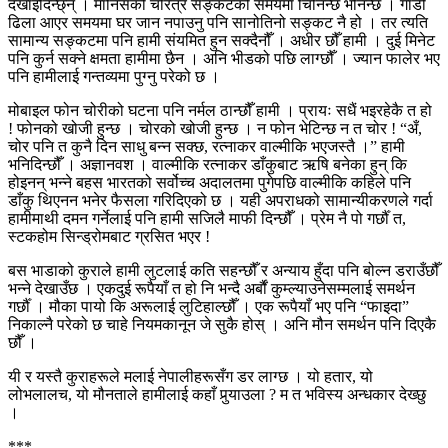
देखाइदिन्छ्न् । मानिसको चरित्र सङ्कटको समयमा चिनिन्छ भनिन्छ । गाडी
ढिला आएर समयमा घर जान नपाउनु पनि सानोतिनो सङ्कट नै हो । तर त्यति
सामान्य सङ्कटमा पनि हामी संयमित हुन सक्दैनौँ । अधीर छौँ हामी । दुई मिनेट
पनि कुर्न सक्ने क्षमता हामीमा छैन । अनि भीडको पछि लाग्छौँ । ज्यान फालेर भए
पनि हामीलाई गन्तव्यमा पुग्नु परेको छ ।
मोबाइल फोन चोरीको घटना पनि नर्मल ठान्छौँ हामी । प्रायः सधैं भइरहेकै त हो
! फोनको खोजी हुन्छ । चोरको खोजी हुन्छ । न फोन भेटिन्छ न त चोर ! “अँ,
चोर पनि त कुनै दिन साधु बन्न सक्छ, रत्नाकर वाल्मीकि भएजस्तै ।” हामी
भनिदिन्छौँ । अज्ञानवश । वाल्मीकि रत्नाकर डाँकुबाट ऋषि बनेका हुन् कि
होइनन् भन्ने बहस भारतको सर्वोच्च अदालतमा पुगेपछि वाल्मीकि कहिले पनि
डाँकु थिएनन भनेर फैसला गरिदिएको छ । यही अपराधको सामान्यीकरणले गर्दा
हामीमाथी दमन गर्नेलाई पनि हामी सजिलै माफी दिन्छौँ । प्रेम नै पो गर्छौँ त,
स्टकहोम सिन्ड्रोमबाट ग्रसित भएर !
बस भाडाको कुराले हामी लुटलाई कति सहन्छौँ र अन्याय हुँदा पनि बोल्न डराउँछौँ
भन्ने देखाउँछ । एकदुई रूपैयाँ त हो नि भन्दै अर्बौं कुम्ल्याउनेसम्मलाई समर्थन
गर्छौँ । मौका पायो कि अरूलाई लुटिहाल्छौँ । एक रूपैयाँ भए पनि “फाइदा”
निकाल्नै परेको छ चाहे नियमकानून जे सुकै होस् । अनि मौन समर्थन पनि दिएकै
छौँ ।
यी र यस्तै कुराहरूले मलाई नेपालीहरूसँग डर लाग्छ । यो हतार, यो
लोभलालच, यो मौनताले हामीलाई कहाँ पुर्‍याउला ? म त भविस्य अन्धकार देख्छु
।
***