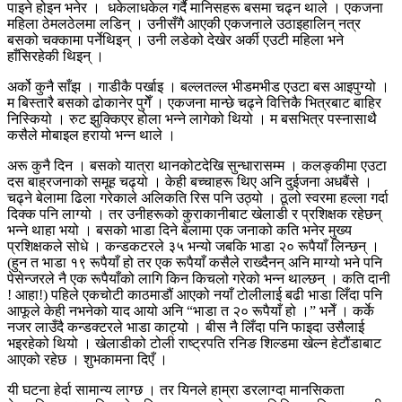
पाइने होइन भनेर । धकेलाधकेल गर्दै मानिसहरू बसमा चढ्न थाले । एकजना
महिला ठेमलठेलमा लडिन् । उनीसँगै आएकी एकजनाले उठाइहालिन् नत्र
बसको चक्कामा पर्नेथिइन् । उनी लडेको देखेर अर्की एउटी महिला भने
हाँसिरहेकी थिइन् ।
अर्को कुनै साँझ । गाडीकै पर्खाइ । बल्लतल्ल भीडमभीड एउटा बस आइपुग्यो ।
म बिस्तारै बसको ढोकानेर पुगेँ । एकजना मान्छे चढ्ने वित्तिकै भित्रबाट बाहिर
निस्कियो । रुट झुक्किएर होला भन्ने लागेको थियो । म बसभित्र पस्नासाथै
कसैले मोबाइल हरायो भन्न थाले ।
अरू कुनै दिन । बसको यात्रा थानकोटदेखि सुन्धारासम्म । कलङ्कीमा एउटा
दस बाह्रजनाको समूह चढ्यो । केही बच्चाहरू थिए अनि दुईजना अधबैंसे ।
चढ्ने बेलामा ढिला गरेकाले अलिकति रिस पनि उठ्यो । ठूलो स्वरमा हल्ला गर्दा
दिक्क पनि लाग्यो । तर उनीहरूको कुराकानीबाट खेलाडी र प्रशिक्षक रहेछन्
भन्ने थाहा भयो । बसको भाडा दिने बेलामा एक जनाको कति भनेर मुख्य
प्रशिक्षकले सोधे । कन्डकटरले ३५ भन्यो जबकि भाडा २० रूपैयाँ लिन्छन् ।
(हुन त भाडा १९ रूपैयाँ हो तर एक रूपैयाँ कसैले राख्दैनन् अनि माग्यो भने पनि
पेसेन्जरले नै एक रूपैयाँको लागि किन किचलो गरेको भन्न थाल्छन् । कति दानी
! आहा!) पहिले एकचोटी काठमाडौं आएको नयाँ टोलीलाई बढी भाडा लिँदा पनि
आफूले केही नभनेको याद आयो अनि “भाडा त २० रूपैयाँ हो ।” भनेँ । कर्के
नजर लाउँदै कन्डक्टरले भाडा काट्यो । बीस नै लिँदा पनि फाइदा उसैलाई
भइरहेको थियो । खेलाडीको टोली राष्ट्रपति रनिङ शिल्डमा खेल्न हेटौंडाबाट
आएको रहेछ । शुभकामना दिएँ ।
यी घटना हेर्दा सामान्य लाग्छ । तर यिनले हाम्रा डरलाग्दा मानसिकता