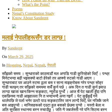
What’s the Point?
Poems
Nepal’s Constitution Study
Know About Sandeept
मलाई नेपालीहरूसँग डर लाग्छ !
By
Sandeept
On
March 29, 2025
In
Blogging
,
Nepal
,
Nepali
,
नेपाली
साँझको समय । सुन्धाराको काठमाडौं मल अगाडि गाडी कुरिरहेको थिएँ । पन्ध्र
मिनेटभन्दा बढी भइसक्यो बाटो हेरेको तर आफ्नो रुटको गाडी आएन ।
सुन्धाराबाट घर आउने रुटमा ठूला बस र साना माइक्रोबस गरेर पन्ध्र सोह्र
गाडी चल्छ्न् तर साँझको समयमा सधैँ कुर्न पर्छ । अरू दिन त गाडी कुर्न झ्याउ
लाग्दा खाजा खान/किन्न सङ्कटा, न्युरोड पुग्थेँ । आज चैं पेट खाली हुँदा पनि
एकछिनमा गाडी आइहाल्ला नि त भन्दाभन्दै अन्त गइनँ । पेट कुइँकुइँ गर्न
थालेपछि जे पर्ला भनेर उल्टो पाउ सङ्कटातिर जान लाग्दै थिएँ, घर नजिकै जाने
बस आइपुग्यो । मानिसहरूको एउटा हुल बसको छेउमा पुग्यो । यस्तो बेला म
अलि सुरक्षित स्थानमा बस्न रुचाउँछु । जति नै जबर्जस्ती गरे पनि सिटमा बस्न