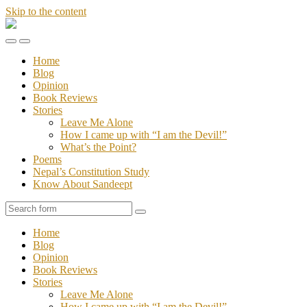
Skip to the content
Stories
of
Toggle
Toggle
Sandeept
the
the
Home
mobile
search
Blog
menu
field
Opinion
Book Reviews
Stories
Leave Me Alone
How I came up with “I am the Devil!”
What’s the Point?
Poems
Nepal’s Constitution Study
Know About Sandeept
Search
Home
Blog
Opinion
Book Reviews
Stories
Leave Me Alone
How I came up with “I am the Devil!”